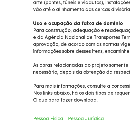
arte (pontes, túneis e viadutos), instalaçõ
Guincho
vão até o alinhamento das cercas divisóri
Socorro Médico
Uso e ocupação da faixa de domínio
Para construção, adequação e readequaçã
e da Agência Nacional de Transportes Terre
Telefone de Emergência
aprovação, de acordo com as normas vigen
informações sobre desses itens, encaminhe 
Cargas Especiais
As obras relacionadas ao projeto somente 
Links Úteis
necessário, depois da obtenção da respect
Para mais informações, consulte a concess
SAU's
Nos links abaixo, há os dois tipos de requer
Clique para fazer download.
Carta ao Usuário
Pessoa Física
Pessoa Jurídica
Pesquisa RDT