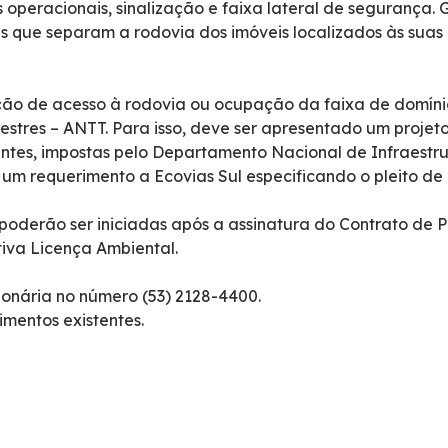
es operacionais, sinalização e faixa lateral de segurança.
as que separam a rodovia dos imóveis localizados às suas
o de acesso à rodovia ou ocupação da faixa de domínio,
stres – ANTT. Para isso, deve ser apresentado um projeto
tes, impostas pelo Departamento Nacional de Infraestrut
um requerimento a Ecovias Sul especificando o pleito de i
poderão ser iniciadas após a assinatura do Contrato de P
iva Licença Ambiental.
ionária no número (53) 2128-4400.
imentos existentes.