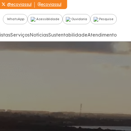
@ecoviassul
ecoviassul
WhatsApp
Acessiblidade
Ouvidoria
Pesquise
istas
Serviços
Notícias
Sustentabilidade
Atendimento