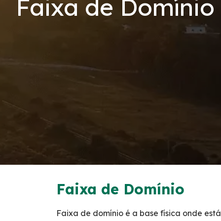
Faixa de Domínio
Código de Conduta
Condições da Via
Revistas
Serviços
Faixa de Domínio
Isenção de Veículos Oficiais
Obras
Faixa de Domínio
Inspeção de Tráfego
Faixa de domínio é a base física onde est