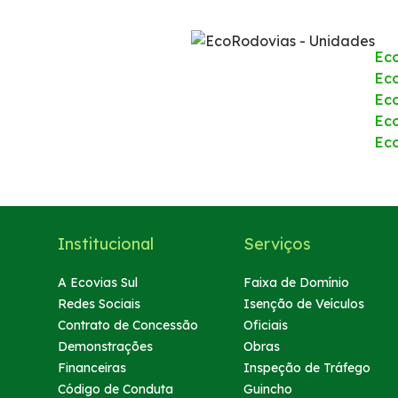
Notícias
Ec
Noticias
Eco
Ec
Ec
Podcasts
Ec
Sustentabilidade
Compromissos Voluntários ESG
Institucional
Serviços
Projetos Socioambientais
A Ecovias Sul
Faixa de Domínio
Redes Sociais
Isenção de Veículos
Política de Gestão Integrada
Contrato de Concessão
Oficiais
Demonstrações
Obras
Financeiras
Inspeção de Tráfego
Certificações
Código de Conduta
Guincho