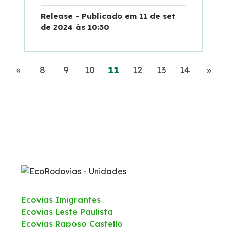
Release - Publicado em 11 de set
de 2024 às 10:30
Anterior
(current)
Pró
«
8
9
10
11
12
13
14
»
Ecovias Imigrantes
Ecovias Leste Paulista
Ecovias Raposo Castello