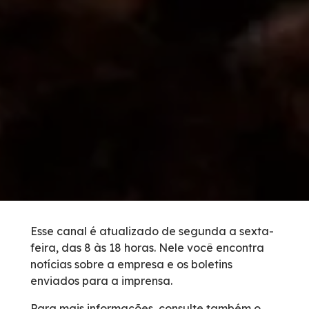
Condições da Via
Revistas
Serviços
Faixa de Domínio
Isenção de Veículos Oficiais
Obras
Esse canal é atualizado de segunda a sexta-
feira, das 8 às 18 horas. Nele você encontra
Inspeção de Tráfego
notícias sobre a empresa e os boletins
enviados para a imprensa.
Guincho
Para mais informações, consulte também o