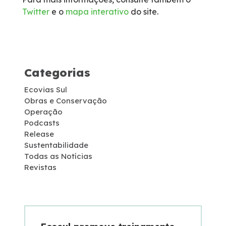
Twitter
e o
mapa interativo
do site.
Socorro Médico
Telefone de Emergência
Categorias
Cargas Especiais
Ecovias Sul
Links Úteis
Obras e Conservação
Operação
Podcasts
SAU's
Release
Sustentabilidade
Todas as Notícias
Carta ao Usuário
Revistas
Pesquisa RDT
Notícias