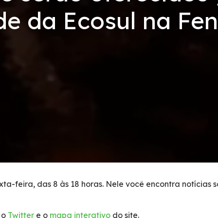
de da Ecosul na Fe
ta-feira, das 8 às 18 horas. Nele você encontra notícias 
 o
Twitter
e o
mapa interativo
do site.