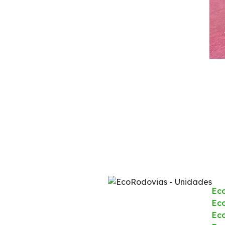
Ec
Eco
Ec