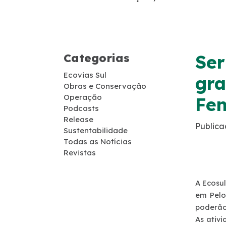
Guincho
Socorro Médico
Categorias
Ser
Telefone de Emergência
Ecovias Sul
gra
Obras e Conservação
Cargas Especiais
Operação
Fe
Podcasts
Release
Links Úteis
Publica
Sustentabilidade
Todas as Notícias
SAU's
Revistas
Carta ao Usuário
A Ecosu
em Pelo
poderão 
Pesquisa RDT
As ativ