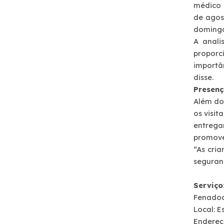
médico d
Notícias
de agost
domingos
Noticias
A anali
proporc
importâ
Podcasts
disse.
Presen
Sustentabilidade
Além dos
os visit
Compromissos Voluntários ESG
entrega
promover
“As cri
Projetos Socioambientais
seguranç
Política de Gestão Integrada
Serviço
Fenadoce
Local: 
Certificações
Endereço