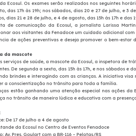
a Ecosul. Os exames serão realizados nos seguintes horários
o, das 17h às 19h; nos sábados, dias 20 e 27 de julho, e 3 de
, dias 21 e 28 de julho, e 4 de agosto, das 15h às 17h e das 1
sta de comunicação da Ecosul, a jornalista Larissa Martin
ionar aos visitantes da Fenadoce um cuidado adicional com 
ncia de ações preventivas e deseja promover o bem-estar 
ça da mascote
 serviços de saúde, a mascote da Ecosul, a inspetora de tráf
antes. De segunda a sexta, das 15h às 17h, e nos sábados e do
ndo brindes e interagindo com as crianças. A iniciativa vis
 a conscientização no trânsito para toda a família.
anças estão ganhando uma atenção especial nas ações da E
a no trânsito de maneira lúdica e educativa com a presença 
:
: De 17 de julho a 4 de agosto
Estande da Ecosul no Centro de Eventos Fenadoce
: Av. Pres. Goulart com a BR-116 – Pelotas/RS