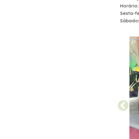
Horário:
Atendimento
Sexta-fe
Sábados
Deficiente Auditivo e de Fala
Fale Conosco
Dúvidas
Fornecedores
Trabalhe Conosco
Ouvidoria
WhatsApp