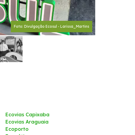
Foto: Divulgação Ecosul - Larissa_Martins
Ecovias Capixaba
Ecovias Araguaia
Ecoporto