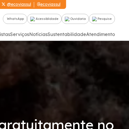
@ecoviassul
ecoviassul
WhatsApp
Acessiblidade
Ouvidoria
Pesquise
istas
Serviços
Notícias
Sustentabilidade
Atendimento
 gratuitamente no