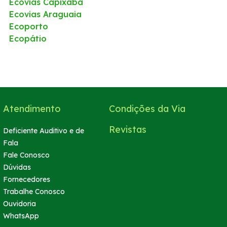
Ecovias Capixaba
Ecovias Araguaia
Ecoporto
Ecopátio
Atendimento
Condições da Via
Revistas
Deficiente Auditivo e de
Fala
Fale Conosco
Dúvidas
Fornecedores
Trabalhe Conosco
Ouvidoria
WhatsApp