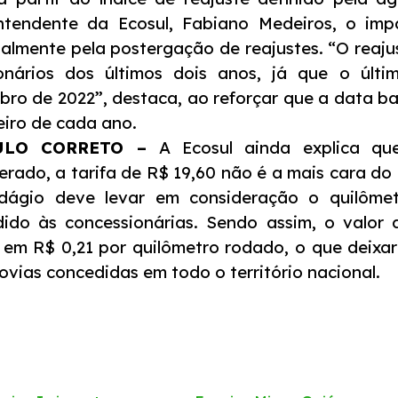
ntendente da Ecosul, Fabiano Medeiros, o imp
palmente pela postergação de reajustes. “O reaju
ionários dos últimos dois anos, já que o últ
ro de 2022”, destaca, ao reforçar que a data bas
eiro de cada ano.
ULO CORRETO –
A Ecosul ainda explica qu
erado, a tarifa de R$ 19,60 não é a mais cara do 
dágio deve levar em consideração o quilôme
ido às concessionárias. Sendo assim, o valor 
a em R$ 0,21 por quilômetro rodado, o que deixar
ovias concedidas em todo o território nacional.