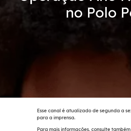
Código de Conduta
no Polo P
Condições da Via
Revistas
Serviços
Faixa de Domínio
Isenção de Veículos Oficiais
Obras
Esse canal é atualizado de segunda a sex
para a imprensa.
Inspeção de Tráfego
Para mais informações, consulte também