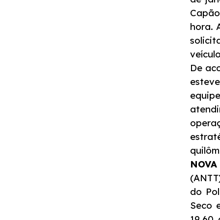
Notícias
Capão 
hora. 
Noticias
solici
veícul
De aco
Podcasts
estev
equip
Sustentabilidade
atendi
opera
Compromissos Voluntários ESG
estrat
quilôm
Projetos Socioambientais
NOVA 
(ANTT)
Política de Gestão Integrada
do Pol
Seco e
Certificações
19,60 