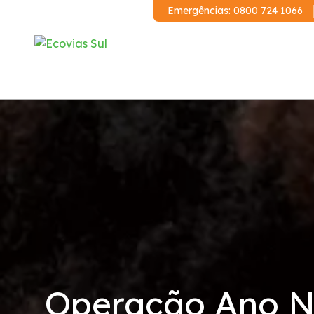
Emergências:
0800 724 1066
Institucional
A Ecovias Sul
Redes Sociais
Contrato de Concessão
Demonstrações Financeiras
Operação Ano No