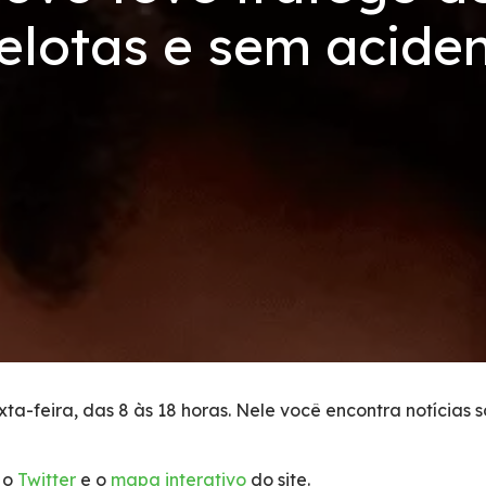
elotas e sem aciden
ta-feira, das 8 às 18 horas. Nele você encontra notícias 
 o
Twitter
e o
mapa interativo
do site.