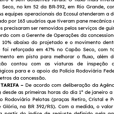
Seco, no km 52 da BR-392, em Rio Grande, com
As equipes operacionais da Ecosul atenderam a do
tado por 163 usuários que tiveram pane mecânica 
os precisaram ser removidos pelos serviços de gu
rdo com a Gerente de Operações da concessionár
e 10% abaixo do projetado e o movimento dent
e foi reforçada em 47% no Capão Seco, com t
mento em pista para melhorar o fluxo, além d
ção contou com as viaturas de inspeção d
égicos para e o apoio da Polícia Rodoviária Fede
etros da concessão.
TARIFA –
De acordo com deliberação da Agênci
 desde as primeiras horas do dia 1º de janeiro a 
o Rodoviário Pelotas (praças Retiro, Cristal e
 Glória, na BR 392/RS). Com a medida, o valor
a partir do índice de reajuste definido pela a