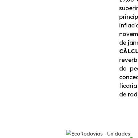
superi
Atendimento
princi
inflac
Deficiente Auditivo e de Fala
novemb
de jan
Fale Conosco
CÁLC
reverb
Dúvidas
do pe
conced
Fornecedores
ficari
de rod
Trabalhe Conosco
Ouvidoria
WhatsApp