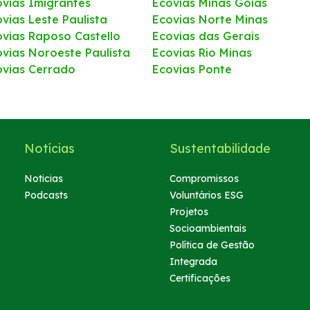
ovias Imigrantes
Ecovias Minas Goiás
vias Leste Paulista
Ecovias Norte Minas
ovias Raposo Castello
Ecovias das Gerais
ovias Noroeste Paulista
Ecovias Rio Minas
ovias Cerrado
Ecovias Ponte
Notícias
Sustentabilidade
Noticias
Compromissos
Podcasts
Voluntários ESG
Projetos
Socioambientais
Política de Gestão
Integrada
Certificações