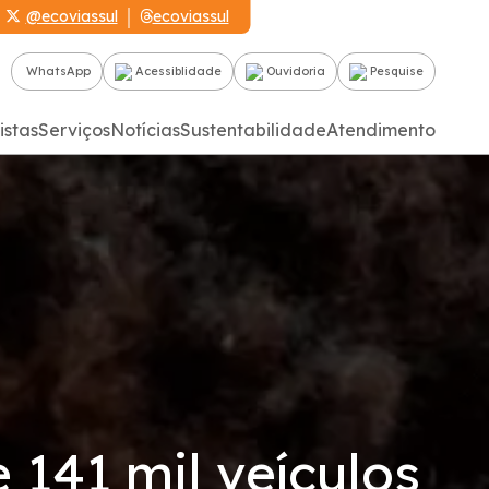
@ecoviassul
ecoviassul
WhatsApp
Acessiblidade
Ouvidoria
Pesquise
istas
Serviços
Notícias
Sustentabilidade
Atendimento
141 mil veículos