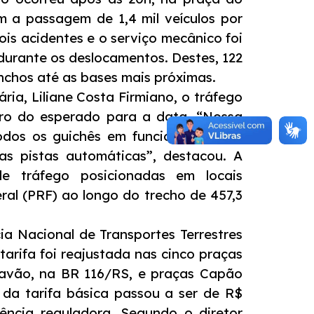
 a passagem de 1,4 mil veículos por
is acidentes e o serviço mecânico foi
durante os deslocamentos. Destes, 122
inchos até as bases mais próximas.
ia, Liliane Costa Firmiano, o tráfego
ro do esperado para a data. “Nossa
odos os guichês em funcionamento e
as pistas automáticas”, destacou. A
e tráfego posicionadas em locais
ral (PRF) ao longo do trecho de 457,3
a Nacional de Transportes Terrestres
tarifa foi reajustada nas cinco praças
 Pavão, na BR 116/RS, e praças Capão
 da tarifa básica passou a ser de R$
gência reguladora. Segundo o diretor