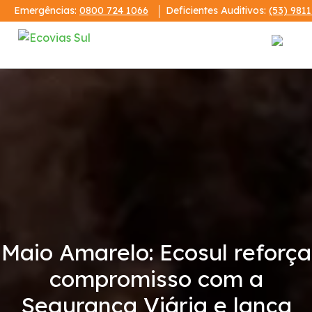
Emergências:
0800 724 1066
Deficientes Auditivos:
(53) 981
Institucional
A Ecovias Sul
Redes Sociais
Contrato de Concessão
Maio Amarelo: Ecosul reforça
Demonstrações Financeiras
compromisso com a
Código de Conduta
Segurança Viária e lança