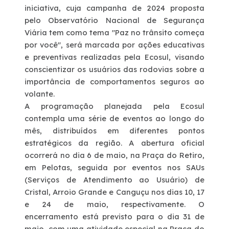
iniciativa, cuja campanha de 2024 proposta
pelo Observatório Nacional de Segurança
Deficiente Auditivo e de Fala
Viária tem como tema "Paz no trânsito começa
por você", será marcada por ações educativas
Fale Conosco
e preventivas realizadas pela Ecosul, visando
conscientizar os usuários das rodovias sobre a
Dúvidas
importância de comportamentos seguros ao
volante.
A programação planejada pela Ecosul
Fornecedores
contempla uma série de eventos ao longo do
mês, distribuídos em diferentes pontos
Trabalhe Conosco
estratégicos da região. A abertura oficial
ocorrerá no dia 6 de maio, na Praça do Retiro,
em Pelotas, seguida por eventos nos SAUs
Ouvidoria
(Serviços de Atendimento ao Usuário) de
Cristal, Arroio Grande e Canguçu nos dias 10, 17
WhatsApp
e 24 de maio, respectivamente. O
encerramento está previsto para o dia 31 de
maio, com uma atividade especial na Praça do