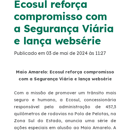
Ecosul reforça
Noticias
compromisso com
a Segurança Viária
Podcasts
e lança websérie
Sustentabilidade
Publicado em 03 de mai de 2024 às 11:27
Compromissos Voluntários ESG
Maio Amarelo: Ecosul reforça compromisso
Projetos Socioambientais
com a Segurança Viária e lança websérie
Com a missão de promover um trânsito mais
Política de Gestão Integrada
seguro e humano, a Ecosul, concessionária
responsável pela administração de 457,3
Certificações
quilômetros de rodovias no Polo de Pelotas, na
Zona Sul do Estado, anuncia uma série de
Atendimento
ações especiais em alusão ao Maio Amarelo. A