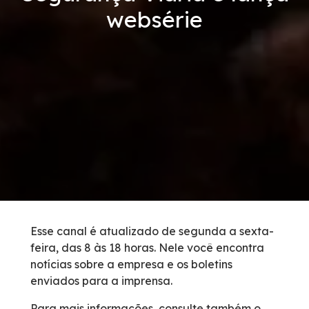
websérie
Condições da Via
Revistas
Serviços
Faixa de Domínio
Isenção de Veículos Oficiais
Obras
Esse canal é atualizado de segunda a sexta-
feira, das 8 às 18 horas. Nele você encontra
Inspeção de Tráfego
notícias sobre a empresa e os boletins
enviados para a imprensa.
Guincho
Para mais informações, consulte também o