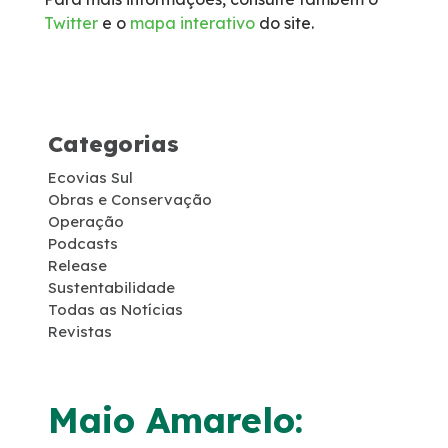
Twitter
e o
mapa interativo
do site.
Socorro Médico
Telefone de Emergência
Categorias
Cargas Especiais
Ecovias Sul
Links Úteis
Obras e Conservação
Operação
Podcasts
SAU's
Release
Sustentabilidade
Todas as Notícias
Carta ao Usuário
Revistas
Pesquisa RDT
Maio Amarelo:
Notícias