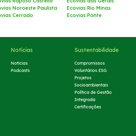
ovias Raposo Castello
Ecovias das Gerais
ovias Noroeste Paulista
Ecovias Rio Minas
ovias Cerrado
Ecovias Ponte
Notícias
Sustentabilidade
Noticias
Compromissos
Podcasts
Voluntários ESG
Projetos
Socioambientais
Política de Gestão
Integrada
Certificações