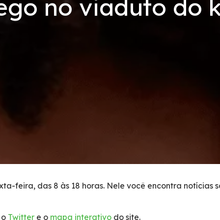
ego no viaduto do 
ta-feira, das 8 às 18 horas. Nele você encontra notícias 
 o
Twitter
e o
mapa interativo
do site.