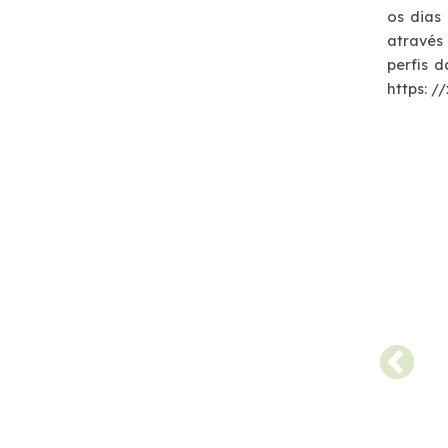
os dias
Notícias
através
perfis 
Noticias
https: /
Podcasts
Sustentabilidade
Compromissos Voluntários ESG
Projetos Socioambientais
Política de Gestão Integrada
Certificações