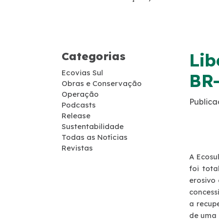
Guincho
Socorro Médico
Categorias
Lib
Telefone de Emergência
Ecovias Sul
BR
Obras e Conservação
Cargas Especiais
Operação
Publica
Podcasts
Release
Links Úteis
Sustentabilidade
Todas as Notícias
SAU's
Revistas
A Ecosu
foi tot
Carta ao Usuário
erosivo
concess
Pesquisa RDT
a recup
de uma n