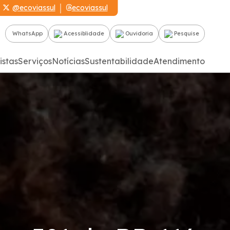
@ecoviassul
ecoviassul
WhatsApp
Acessiblidade
Ouvidoria
Pesquise
istas
Serviços
Notícias
Sustentabilidade
Atendimento