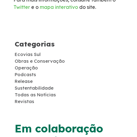
Twitter
e o
mapa interativo
do site.
Socorro Médico
Telefone de Emergência
Categorias
Cargas Especiais
Ecovias Sul
Links Úteis
Obras e Conservação
Operação
Podcasts
SAU's
Release
Sustentabilidade
Todas as Notícias
Carta ao Usuário
Revistas
Pesquisa RDT
Em colaboração
Notícias