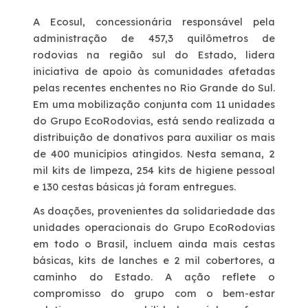
A Ecosul, concessionária responsável pela
Deficiente Auditivo e de Fala
administração de 457,3 quilômetros de
rodovias na região sul do Estado, lidera
Fale Conosco
iniciativa de apoio às comunidades afetadas
pelas recentes enchentes no Rio Grande do Sul.
Em uma mobilização conjunta com 11 unidades
Dúvidas
do Grupo EcoRodovias, está sendo realizada a
distribuição de donativos para auxiliar os mais
Fornecedores
de 400 municípios atingidos. Nesta semana, 2
mil kits de limpeza, 254 kits de higiene pessoal
e 130 cestas básicas já foram entregues.
Trabalhe Conosco
As doações, provenientes da solidariedade das
Ouvidoria
unidades operacionais do Grupo EcoRodovias
em todo o Brasil, incluem ainda mais cestas
básicas, kits de lanches e 2 mil cobertores, a
WhatsApp
caminho do Estado. A ação reflete o
compromisso do grupo com o bem-estar