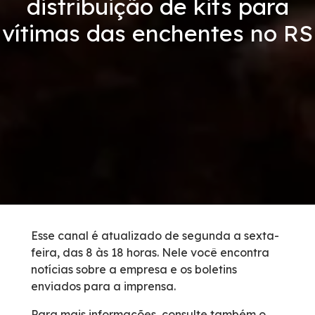
distribuição de kits para
Condições da Via
vítimas das enchentes no RS
Revistas
Serviços
Faixa de Domínio
Isenção de Veículos Oficiais
Obras
Esse canal é atualizado de segunda a sexta-
feira, das 8 às 18 horas. Nele você encontra
Inspeção de Tráfego
notícias sobre a empresa e os boletins
enviados para a imprensa.
Guincho
Para mais informações, consulte também o