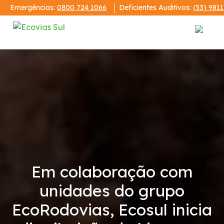
Emergências:
0800 724 1066
Deficientes Auditivos:
(53) 981
Institucional
A Ecovias Sul
Redes Sociais
Contrato de Concessão
Em colaboração com
Demonstrações Financeiras
unidades do grupo
EcoRodovias, Ecosul inicia
Código de Conduta