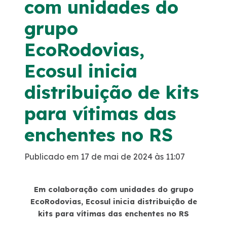
com unidades do
Noticias
grupo
EcoRodovias,
Podcasts
Ecosul inicia
Sustentabilidade
distribuição de kits
Compromissos Voluntários ESG
para vítimas das
enchentes no RS
Projetos Socioambientais
Publicado em 17 de mai de 2024 às 11:07
Política de Gestão Integrada
Em colaboração com unidades do grupo
Certificações
EcoRodovias, Ecosul inicia distribuição de
kits para vítimas das enchentes no RS
Atendimento