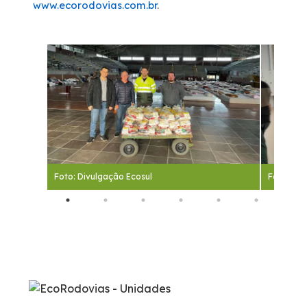
www.ecorodovias.com.br
.
Foto: Divulgação Ecosul
Foto: Div