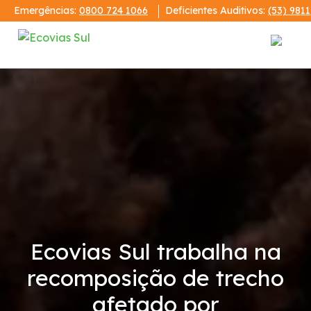
Emergências:
0800 724 1066
Deficientes Auditivos:
(53) 981
Institucional
A Ecovias Sul
Redes Sociais
Contrato de Concessão
Ecovias Sul trabalha na
Demonstrações Financeiras
recomposição de trecho
Código de Conduta
afetado por