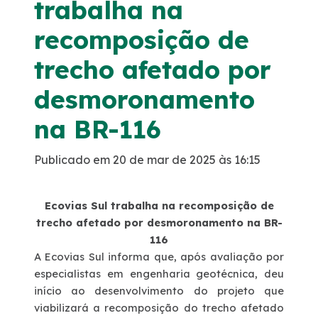
trabalha na
Noticias
recomposição de
trecho afetado por
Podcasts
desmoronamento
Sustentabilidade
na BR-116
Compromissos Voluntários ESG
Publicado em 20 de mar de 2025 às 16:15
Projetos Socioambientais
Ecovias Sul trabalha na recomposição de
trecho afetado por desmoronamento na BR-
Política de Gestão Integrada
116
A Ecovias Sul informa que, após avaliação por
Certificações
especialistas em engenharia geotécnica, deu
início ao desenvolvimento do projeto que
viabilizará a recomposição do trecho afetado
Atendimento