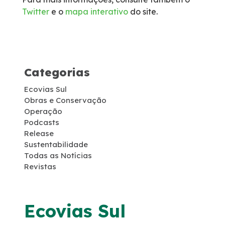
Twitter
e o
mapa interativo
do site.
Socorro Médico
Telefone de Emergência
Categorias
Cargas Especiais
Ecovias Sul
Links Úteis
Obras e Conservação
Operação
Podcasts
SAU's
Release
Sustentabilidade
Todas as Notícias
Carta ao Usuário
Revistas
Pesquisa RDT
Ecovias Sul
Notícias