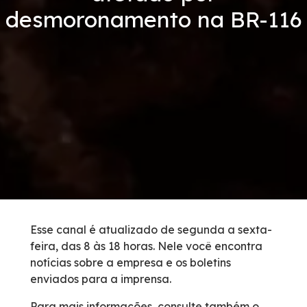
desmoronamento na BR-116
Condições da Via
Revistas
Serviços
Faixa de Domínio
Isenção de Veículos Oficiais
Obras
Esse canal é atualizado de segunda a sexta-
feira, das 8 às 18 horas. Nele você encontra
Inspeção de Tráfego
notícias sobre a empresa e os boletins
enviados para a imprensa.
Guincho
Para mais informações, consulte também o