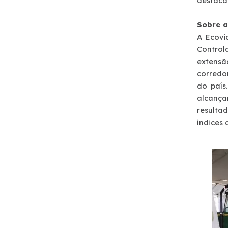
destaca 
Atendimento
Sobre 
A Ecovi
Deficiente Auditivo e de Fala
Control
extensã
Fale Conosco
corredo
do país
alcança
Dúvidas
resulta
índices 
Fornecedores
Trabalhe Conosco
Ouvidoria
WhatsApp