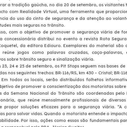
brar a tradição gaúcha, no dia 20 de setembro, os visitante
cto com Realidade Virtual, uma ferramenta que proporcion
ncia do uso do cinto de segurança e da atenção ao volante. 
tudes mais seguras no trânsito.
sso, com o objetivo de promover a segurança viária de for
 a concessionária distribui no evento a revista
Rota Segura
oquetel, da editora Ediouro. Exemplares do material são d
s reúne jogos como palavras cruzadas, caça-palavras
os sobre trânsito seguro e sinalização viária.
s 23, 24 e 25 de setembro, os Pit Stops seguem nas bases de
das nos seguintes trechos: BR-116/RS, km 430 – Cristal; BR-11
 Em todos os locais, serão distribuídos folhetos informativ
bjetivo de promover a conscientização dos motoristas sobr
s da Semana Nacional do Trânsito são coordenadas pelo
ionária, que reúne mensalmente profissionais de diversas 
e propor soluções eficazes para a segurança viária. “A
as para salvar vidas. Quando o motorista entende o impacto 
abilidade. Por isso, ações como essas são fundamentais pa