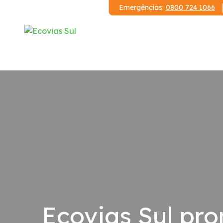
Emergências:
0800 724 1066
Institucional
A Ecovias Sul
Redes Sociais
Contrato de Concessão
Demonstrações Financeiras
Ecovias Sul pr