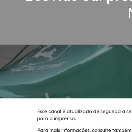
Código de Conduta
Condições da Via
Revistas
Serviços
Faixa de Domínio
Isenção de Veículos Oficiais
Obras
Esse canal é atualizado de segunda a sex
para a imprensa.
Inspeção de Tráfego
Para mais informações, consulte também