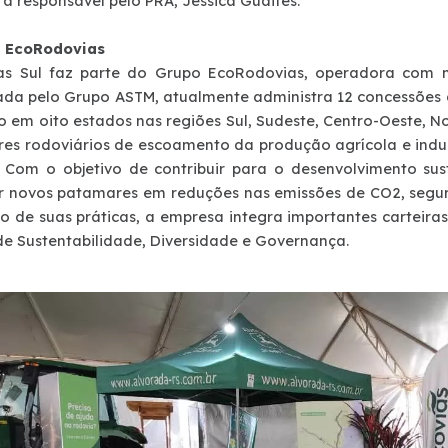
a responsável pelo PRA, Jéssica Guaites.
a EcoRodovias
as Sul faz parte do Grupo EcoRodovias, operadora com m
ada pelo Grupo ASTM, atualmente administra 12 concessões 
o em oito estados nas regiões Sul, Sudeste, Centro-Oeste, N
res rodoviários de escoamento da produção agrícola e indust
. Com o objetivo de contribuir para o desenvolvimento s
r novos patamares em reduções nas emissões de CO2, segur
do de suas práticas, a empresa integra importantes carteira
de Sustentabilidade, Diversidade e Governança.