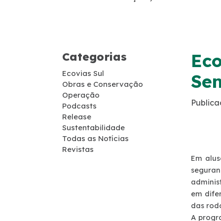
Guincho
Socorro Médico
Categorias
Eco
Telefone de Emergência
Ecovias Sul
Sem
Obras e Conservação
Cargas Especiais
Operação
Publica
Podcasts
Release
Links Úteis
Sustentabilidade
Todas as Notícias
SAU's
Revistas
Em alus
seguran
Carta ao Usuário
adminis
em dife
Pesquisa RDT
das rod
A progr