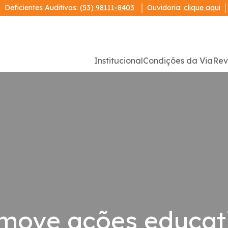
Deficientes Auditivos:
(53) 98111-8403
Ouvidoria:
clique aqui
Institucional
Condições da Via
Rev
omove ações educa