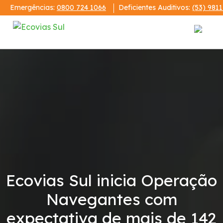
Emergências:
0800 724 1066
Deficientes Auditivos:
(53) 981
Institucional
A Ecovias Sul
Redes Sociais
Contrato de Concessão
Ecovias Sul inicia Operação
Demonstrações Financeiras
Navegantes com
Código de Conduta
expectativa de mais de 142