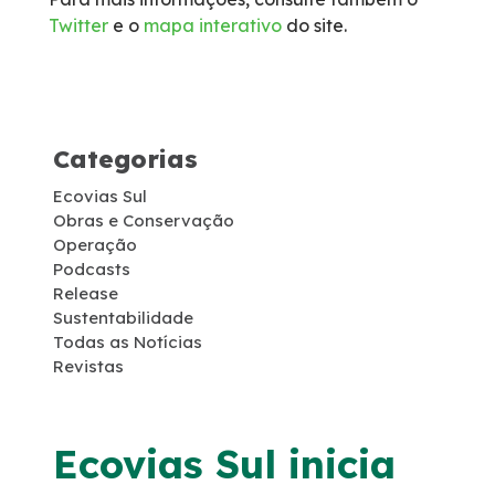
Twitter
e o
mapa interativo
do site.
Socorro Médico
Telefone de Emergência
Categorias
Cargas Especiais
Ecovias Sul
Links Úteis
Obras e Conservação
Operação
Podcasts
SAU's
Release
Sustentabilidade
Todas as Notícias
Carta ao Usuário
Revistas
Pesquisa RDT
Ecovias Sul inicia
Notícias