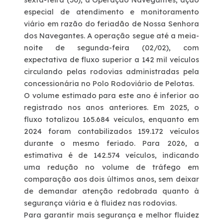
especial de atendimento e monitoramento
Deficiente Auditivo e de Fala
viário em razão do feriadão de Nossa Senhora
dos Navegantes. A operação segue até a meia-
noite de
segunda-feira (02/02)
, com
Fale Conosco
expectativa de
fluxo superior a 142 mil veículos
circulando pelas rodovias administradas pela
Dúvidas
concessionária no Polo Rodoviário de Pelotas.
O volume estimado para este ano é
inferior ao
Fornecedores
registrado nos anos anteriores
. Em
2025
, o
fluxo totalizou
165.684 veículos
, enquanto em
2024
foram contabilizados
159.172 veículos
Trabalhe Conosco
durante o mesmo feriado. Para
2026
, a
estimativa é de
142.574 veículos
, indicando
Ouvidoria
uma redução no volume de tráfego em
comparação aos dois últimos anos, sem deixar
de demandar atenção redobrada quanto à
WhatsApp
segurança viária e à fluidez nas rodovias.
Para garantir mais segurança e melhor fluidez