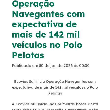
Operação
Noticias
Navegantes com
expectativa de
Podcasts
mais de 142 mil
Sustentabilidade
veículos no Polo
Compromissos Voluntários ESG
Pelotas
Projetos Socioambientais
Publicado em 30 de jan de 2026 às 00:00
Política de Gestão Integrada
Ecovias Sul inicia Operação Navegantes com
expectativa de mais de 142 mil veículos no Polo
Certificações
Pelotas
A Ecovias Sul inicia, nas primeiras horas desta
Atendimento
sexta-feira (30), a
Operação Navegantes
, ação