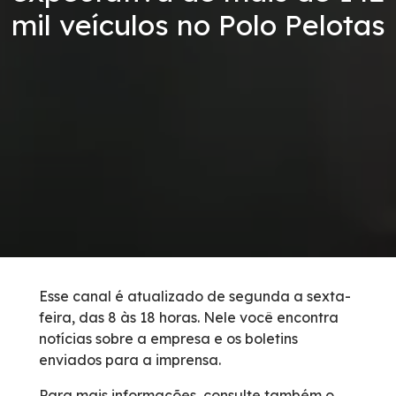
mil veículos no Polo Pelotas
Condições da Via
Revistas
Serviços
Faixa de Domínio
Isenção de Veículos Oficiais
Obras
Esse canal é atualizado de segunda a sexta-
feira, das 8 às 18 horas. Nele você encontra
Inspeção de Tráfego
notícias sobre a empresa e os boletins
enviados para a imprensa.
Guincho
Para mais informações, consulte também o