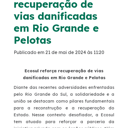
recuperação de
Noticias
vias danificadas
em Rio Grande e
Podcasts
Pelotas
Sustentabilidade
Publicado em 21 de mai de 2024 às 11:20
Compromissos Voluntários ESG
Ecosul reforça recuperação de vias
Projetos Socioambientais
danificadas em Rio Grande e Pelotas
Diante das recentes adversidades enfrentadas
Política de Gestão Integrada
pelo Rio Grande do Sul, a solidariedade e a
união se destacam como pilares fundamentais
para a reconstrução e a recuperação do
Certificações
Estado. Nesse contexto desafiador, a Ecosul
tem atuado para reforçar a parceria da
Atendimento