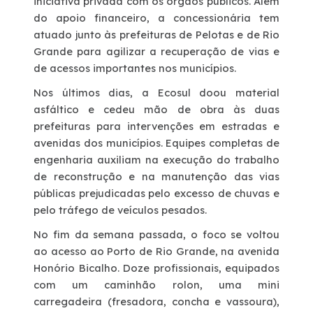
iniciativa privada com os órgãos públicos. Além
do apoio financeiro, a concessionária tem
Deficiente Auditivo e de Fala
atuado junto às prefeituras de Pelotas e de Rio
Grande para agilizar a recuperação de vias e
de acessos importantes nos municípios.
Fale Conosco
Nos últimos dias, a Ecosul doou material
asfáltico e cedeu mão de obra às duas
Dúvidas
prefeituras para intervenções em estradas e
avenidas dos municípios. Equipes completas de
Fornecedores
engenharia auxiliam na execução do trabalho
de reconstrução e na manutenção das vias
Trabalhe Conosco
públicas prejudicadas pelo excesso de chuvas e
pelo tráfego de veículos pesados.
Ouvidoria
No fim da semana passada, o foco se voltou
ao acesso ao Porto de Rio Grande, na avenida
Honório Bicalho. Doze profissionais, equipados
WhatsApp
com um caminhão rolon, uma mini
carregadeira (fresadora, concha e vassoura),