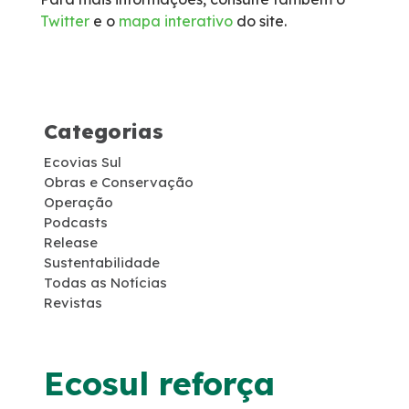
Twitter
e o
mapa interativo
do site.
Socorro Médico
Telefone de Emergência
Categorias
Cargas Especiais
Ecovias Sul
Links Úteis
Obras e Conservação
Operação
Podcasts
SAU's
Release
Sustentabilidade
Todas as Notícias
Carta ao Usuário
Revistas
Pesquisa RDT
Ecosul reforça
Notícias