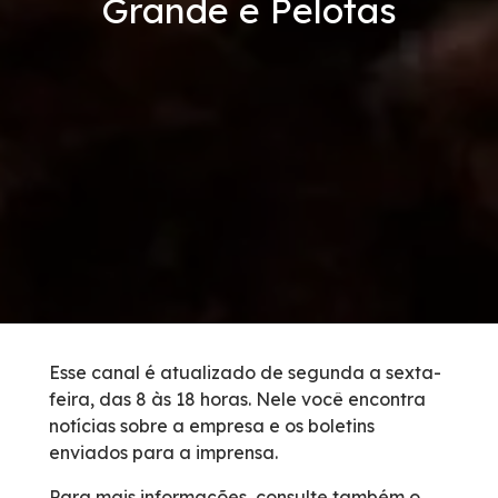
Grande e Pelotas
Condições da Via
Revistas
Serviços
Faixa de Domínio
Isenção de Veículos Oficiais
Obras
Esse canal é atualizado de segunda a sexta-
feira, das 8 às 18 horas. Nele você encontra
Inspeção de Tráfego
notícias sobre a empresa e os boletins
enviados para a imprensa.
Guincho
Para mais informações, consulte também o