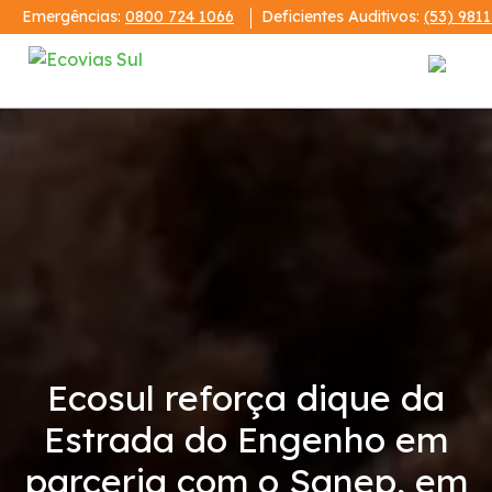
Emergências:
0800 724 1066
Deficientes Auditivos:
(53) 981
Institucional
A Ecovias Sul
Redes Sociais
Contrato de Concessão
Ecosul reforça dique da
Demonstrações Financeiras
Estrada do Engenho em
Código de Conduta
parceria com o Sanep, em