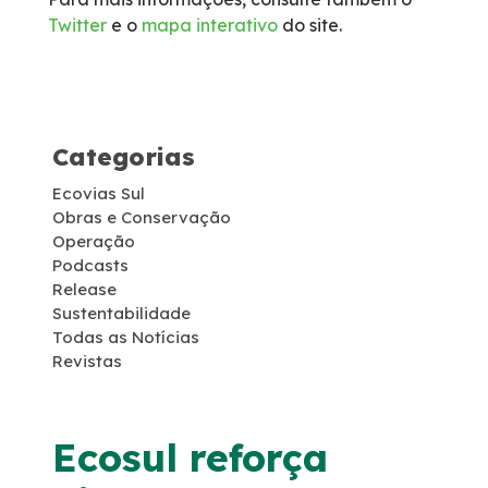
Twitter
e o
mapa interativo
do site.
Socorro Médico
Telefone de Emergência
Categorias
Cargas Especiais
Ecovias Sul
Links Úteis
Obras e Conservação
Operação
Podcasts
SAU's
Release
Sustentabilidade
Todas as Notícias
Carta ao Usuário
Revistas
Pesquisa RDT
Ecosul reforça
Notícias