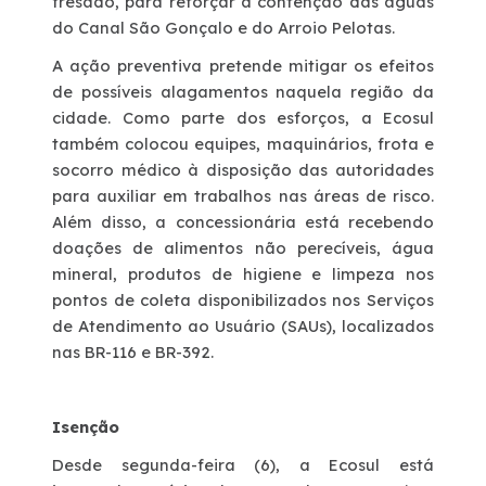
fresado, para reforçar a contenção das águas
do Canal São Gonçalo e do Arroio Pelotas.
Deficiente Auditivo e de Fala
A ação preventiva pretende mitigar os efeitos
de possíveis alagamentos naquela região da
Fale Conosco
cidade. Como parte dos esforços, a Ecosul
também colocou equipes, maquinários, frota e
socorro médico à disposição das autoridades
Dúvidas
para auxiliar em trabalhos nas áreas de risco.
Além disso, a concessionária está recebendo
Fornecedores
doações de alimentos não perecíveis, água
mineral, produtos de higiene e limpeza nos
Trabalhe Conosco
pontos de coleta disponibilizados nos Serviços
de Atendimento ao Usuário (SAUs), localizados
nas BR-116 e BR-392.
Ouvidoria
WhatsApp
Isenção
Desde segunda-feira (6), a Ecosul está