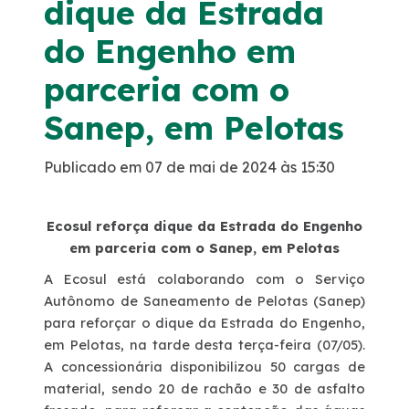
dique da Estrada
Noticias
do Engenho em
parceria com o
Podcasts
Sanep, em Pelotas
Sustentabilidade
Publicado em 07 de mai de 2024 às 15:30
Compromissos Voluntários ESG
Ecosul reforça dique da Estrada do Engenho
Projetos Socioambientais
em parceria com o Sanep, em Pelotas
A Ecosul está colaborando com o Serviço
Política de Gestão Integrada
Autônomo de Saneamento de Pelotas (Sanep)
para reforçar o dique da Estrada do Engenho,
em Pelotas, na tarde desta terça-feira (07/05).
Certificações
A concessionária disponibilizou 50 cargas de
material, sendo 20 de rachão e 30 de asfalto
Atendimento