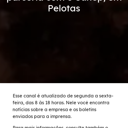
Pelotas
Condições da Via
Revistas
Serviços
Faixa de Domínio
Isenção de Veículos Oficiais
Obras
Esse canal é atualizado de segunda a sexta-
feira, das 8 às 18 horas. Nele você encontra
Inspeção de Tráfego
notícias sobre a empresa e os boletins
enviados para a imprensa.
Guincho
Para mais informações, consulte também o