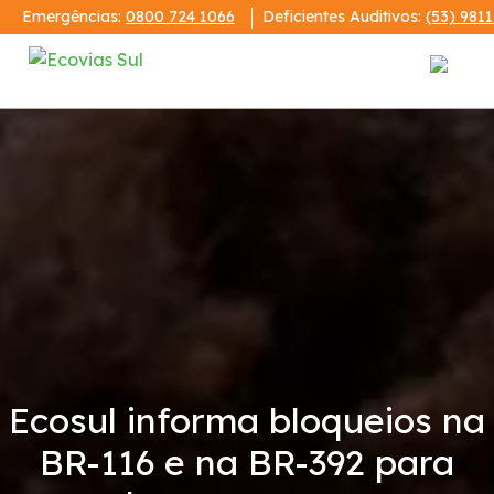
Emergências:
0800 724 1066
Deficientes Auditivos:
(53) 981
Institucional
A Ecovias Sul
Redes Sociais
Contrato de Concessão
Demonstrações Financeiras
Ecosul informa bloqueios na
BR-116 e na BR-392 para
Código de Conduta