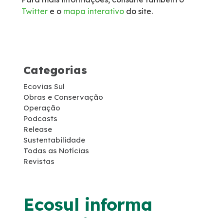
Twitter
e o
mapa interativo
do site.
Socorro Médico
Telefone de Emergência
Categorias
Cargas Especiais
Ecovias Sul
Links Úteis
Obras e Conservação
Operação
Podcasts
SAU's
Release
Sustentabilidade
Todas as Notícias
Carta ao Usuário
Revistas
Pesquisa RDT
Ecosul informa
Notícias