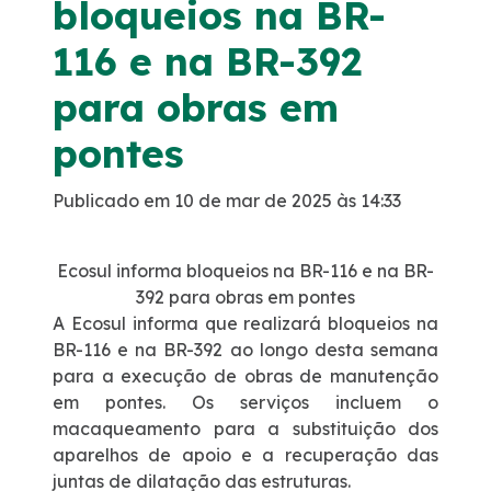
bloqueios na BR-
Noticias
116 e na BR-392
para obras em
Podcasts
pontes
Sustentabilidade
Publicado em 10 de mar de 2025 às 14:33
Compromissos Voluntários ESG
Ecosul informa bloqueios na BR-116 e na BR-
Projetos Socioambientais
392 para obras em pontes
A Ecosul informa que realizará bloqueios na
BR-116 e na BR-392 ao longo desta semana
Política de Gestão Integrada
para a execução de obras de manutenção
em pontes. Os serviços incluem o
Certificações
macaqueamento para a substituição dos
aparelhos de apoio e a recuperação das
Atendimento
juntas de dilatação das estruturas.