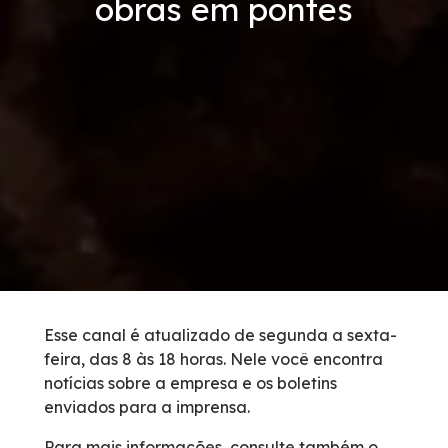
obras em pontes
Condições da Via
Revistas
Serviços
Faixa de Domínio
Isenção de Veículos Oficiais
Obras
Esse canal é atualizado de segunda a sexta-
feira, das 8 às 18 horas. Nele você encontra
Inspeção de Tráfego
notícias sobre a empresa e os boletins
enviados para a imprensa.
Guincho
Para mais informações, consulte também o