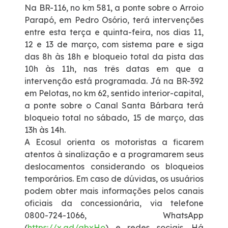
Na BR-116, no km 581, a ponte sobre o Arroio
Parapó, em Pedro Osório, terá intervenções
Deficiente Auditivo e de Fala
entre esta terça e quinta-feira, nos dias 11,
12 e 13 de março, com sistema pare e siga
Fale Conosco
das 8h às 18h e bloqueio total da pista das
10h às 11h, nas três datas em que a
Dúvidas
intervenção está programada. Já na BR-392
em Pelotas, no km 62, sentido interior-capital,
a ponte sobre o Canal Santa Bárbara terá
Fornecedores
bloqueio total no sábado, 15 de março, das
13h às 14h.
Trabalhe Conosco
A Ecosul orienta os motoristas a ficarem
atentos à sinalização e a programarem seus
deslocamentos considerando os bloqueios
Ouvidoria
temporários. Em caso de dúvidas, os usuários
podem obter mais informações pelos canais
WhatsApp
oficiais da concessionária, via telefone
0800-724-1066, WhatsApp
(
https://x.gd/gbxHo
) e redes sociais. Há