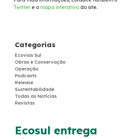
Twitter
e o
mapa interativo
do site.
Socorro Médico
Telefone de Emergência
Categorias
Cargas Especiais
Ecovias Sul
Links Úteis
Obras e Conservação
Operação
Podcasts
SAU's
Release
Sustentabilidade
Todas as Notícias
Carta ao Usuário
Revistas
Pesquisa RDT
Ecosul entrega
Notícias