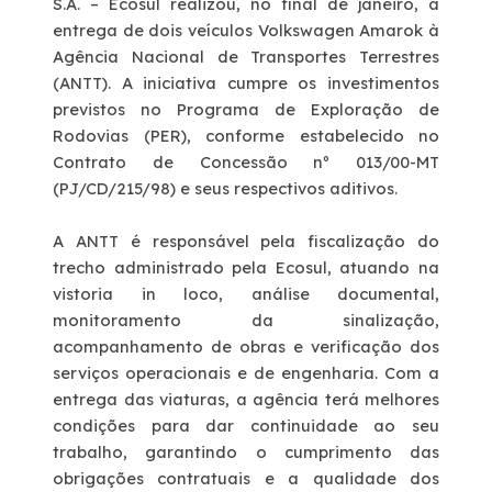
S.A. – Ecosul realizou, no final de janeiro, a
entrega de dois veículos Volkswagen Amarok à
Deficiente Auditivo e de Fala
Agência Nacional de Transportes Terrestres
(ANTT). A iniciativa cumpre os investimentos
previstos no Programa de Exploração de
Fale Conosco
Rodovias (PER), conforme estabelecido no
Contrato de Concessão nº 013/00-MT
Dúvidas
(PJ/CD/215/98) e seus respectivos aditivos.
Fornecedores
A ANTT é responsável pela fiscalização do
trecho administrado pela Ecosul, atuando na
vistoria in loco, análise documental,
Trabalhe Conosco
monitoramento da sinalização,
acompanhamento de obras e verificação dos
Ouvidoria
serviços operacionais e de engenharia. Com a
entrega das viaturas, a agência terá melhores
WhatsApp
condições para dar continuidade ao seu
trabalho, garantindo o cumprimento das
obrigações contratuais e a qualidade dos