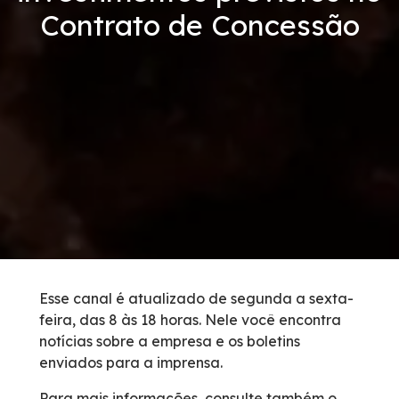
Contrato de Concessão
Condições da Via
Revistas
Serviços
Faixa de Domínio
Isenção de Veículos Oficiais
Obras
Esse canal é atualizado de segunda a sexta-
feira, das 8 às 18 horas. Nele você encontra
Inspeção de Tráfego
notícias sobre a empresa e os boletins
enviados para a imprensa.
Guincho
Para mais informações, consulte também o