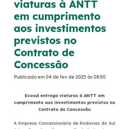
viaturas à ANTT
Noticias
em cumprimento
aos investimentos
Podcasts
previstos no
Sustentabilidade
Contrato de
Compromissos Voluntários ESG
Concessão
Projetos Socioambientais
Publicado em 04 de fev de 2025 às 08:50
Política de Gestão Integrada
Ecosul entrega viaturas à ANTT em
cumprimento aos investimentos previstos no
Certificações
Contrato de Concessão
A Empresa Concessionária de Rodovias do Sul
Atendimento