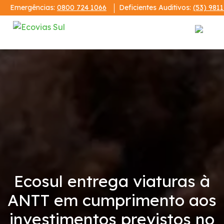
Emergências:
0800 724 1066
Deficientes Auditivos:
(53) 981
Institucional
A Ecovias Sul
Redes Sociais
Contrato de Concessão
Ecosul entrega viaturas à
Demonstrações Financeiras
ANTT em cumprimento aos
Código de Conduta
investimentos previstos no