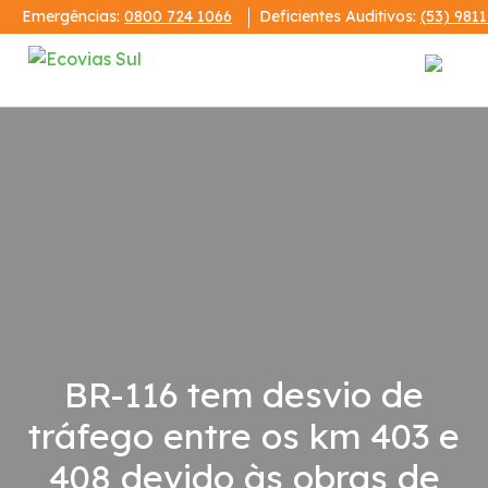
Emergências:
0800 724 1066
Deficientes Auditivos:
(53) 981
Institucional
A Ecovias Sul
Redes Sociais
Contrato de Concessão
BR-116 tem desvio de
Demonstrações Financeiras
tráfego entre os km 403 e
Código de Conduta
408 devido às obras de