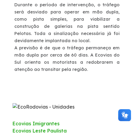
Durante o período de intervenção, o tráfego
será desviado para operar em mão dupla,
Deficiente Auditivo e de Fala
como pista simples, para viabilizar a
construção de galerias na pista sentido
Fale Conosco
Pelotas. Toda a sinalização necessária já foi
devidamente implantada no local.
Dúvidas
A previsão é de que o tráfego permaneça em
mão dupla por cerca de 60 dias. A Ecovias do
Sul orienta os motoristas a redobrarem a
Fornecedores
atenção ao transitar pela região.
Trabalhe Conosco
Ouvidoria
WhatsApp
Ecovias Imigrantes
Ecovias Leste Paulista