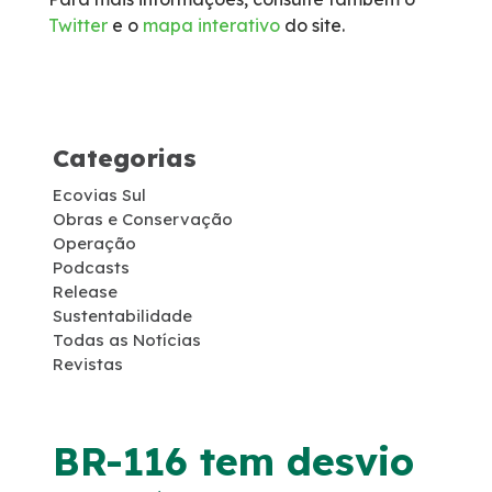
Twitter
e o
mapa interativo
do site.
Socorro Médico
Telefone de Emergência
Categorias
Cargas Especiais
Ecovias Sul
Links Úteis
Obras e Conservação
Operação
Podcasts
SAU's
Release
Sustentabilidade
Todas as Notícias
Carta ao Usuário
Revistas
Pesquisa RDT
BR-116 tem desvio
Notícias