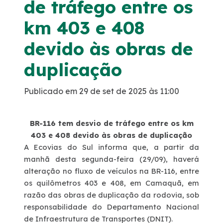
de tráfego entre os
Noticias
km 403 e 408
devido às obras de
Podcasts
duplicação
Sustentabilidade
Publicado em 29 de set de 2025 às 11:00
Compromissos Voluntários ESG
BR-116 tem desvio de tráfego entre os km
Projetos Socioambientais
403 e 408 devido às obras de duplicação
A Ecovias do Sul informa que, a partir da
manhã desta segunda-feira (29/09), haverá
Política de Gestão Integrada
alteração no fluxo de veículos na BR-116, entre
os quilômetros 403 e 408, em Camaquã, em
Certificações
razão das obras de duplicação da rodovia, sob
responsabilidade do Departamento Nacional
Atendimento
de Infraestrutura de Transportes (DNIT).