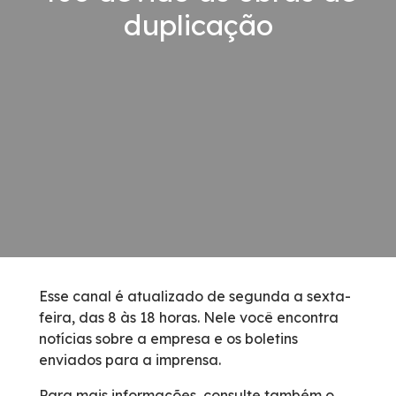
duplicação
Condições da Via
Revistas
Serviços
Faixa de Domínio
Isenção de Veículos Oficiais
Obras
Esse canal é atualizado de segunda a sexta-
feira, das 8 às 18 horas. Nele você encontra
Inspeção de Tráfego
notícias sobre a empresa e os boletins
enviados para a imprensa.
Guincho
Para mais informações, consulte também o