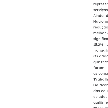
represe
Notícias
serviços
Ainda d
Noticias
Naciona
reduçã
Podcasts
melhor 
signifi
15,2% n
Sustentabilidade
tranquil
Os dado
Compromissos Voluntários ESG
que rec
foram 
as conce
Projetos Socioambientais
Trabalh
De acor
Política de Gestão Integrada
das equ
estudos
Certificações
quilôme