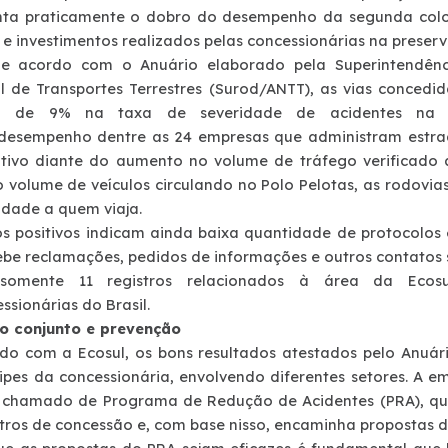
nta praticamente o dobro do desempenho da segunda colo
 e investimentos realizados pelas concessionárias na preser
e acordo com o Anuário elaborado pela Superintendênci
l de Transportes Terrestres (Surod/ANTT), as vias conced
o de 9% na taxa de severidade de acidentes na 
desempenho dentre as 24 empresas que administram estrada
cativo diante do aumento no volume de tráfego verifica
o volume de veículos circulando no Polo Pelotas, as rodovia
idade a quem viaja.
s positivos indicam ainda baixa quantidade de protocolos
ebe reclamações, pedidos de informações e outros contatos s
somente 11 registros relacionados à área da Ecos
ssionárias do Brasil.
o conjunto e prevenção
do com a Ecosul, os bons resultados atestados pelo Anuár
ipes da concessionária, envolvendo diferentes setores. A e
 chamado de Programa de Redução de Acidentes (PRA), que
tros de concessão e, com base nisso, encaminha propostas d