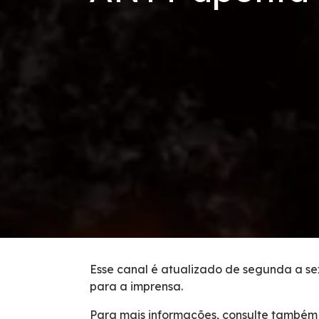
Código de Conduta
Condições da Via
Revistas
Serviços
Faixa de Domínio
Isenção de Veículos Oficiais
Obras
Esse canal é atualizado de segunda a sex
para a imprensa.
Inspeção de Tráfego
Para mais informações, consulte também