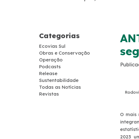
Guincho
Socorro Médico
Categorias
ANT
Telefone de Emergência
Ecovias Sul
seg
Obras e Conservação
Cargas Especiais
Operação
Publica
Podcasts
Release
Links Úteis
Sustentabilidade
Todas as Notícias
Rodovi
SAU's
Revistas
Carta ao Usuário
O mais 
integra
Pesquisa RDT
estatís
2023 u