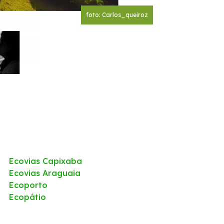
foto: Carlos_queiroz
Ecovias Capixaba
Ecovias Araguaia
Ecoporto
Ecopátio