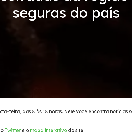
seguras do país
ta-feira, das 8 às 18 horas. Nele você encontra notícias 
 o
Twitter
e o
mapa interativo
do site.