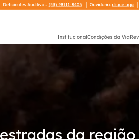
Deficientes Auditivos:
(53) 98111-8403
Ouvidoria:
clique aqui
Institucional
Condições da Via
Rev
estradas da região