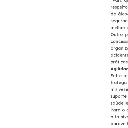
“Para q
respeito
Atendimento
de álco
seguran
Deficiente Auditivo e de Fala
melhori
Outro p
Fale Conosco
concess
organiz
acident
Dúvidas
práticas
Agilida
Fornecedores
Entre o
trafega
mil vez
Trabalhe Conosco
suporte
saúde l
Ouvidoria
Para o 
alto ní
WhatsApp
aprovei