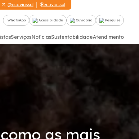
@ecoviassul
ecoviassul
WhatsApp
Acessiblidade
Ouvidoria
Pesquise
istas
Serviços
Notícias
Sustentabilidade
Atendimento
 como as mais