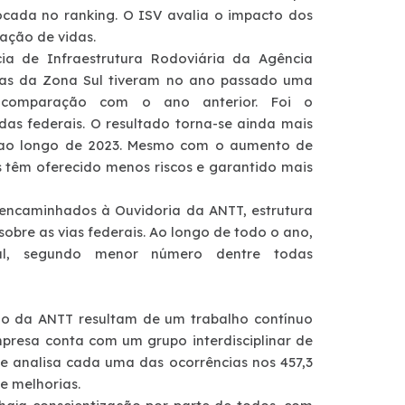
cada no ranking. O ISV avalia o impacto dos
vação de vidas.
a de Infraestrutura Rodoviária da Agência
idas da Zona Sul tiveram no ano passado uma
comparação com o ano anterior. Foi o
s federais. O resultado torna-se ainda mais
do ao longo de 2023. Mesmo com o aumento de
s têm oferecido menos riscos e garantido mais
 encaminhados à Ouvidoria da ANTT, estrutura
obre as vias federais. Ao longo de todo o ano,
ul, segundo menor número dentre todas
io da ANTT resultam de um trabalho contínuo
mpresa conta com um grupo interdisciplinar de
 analisa cada uma das ocorrências nos 457,3
e melhorias.