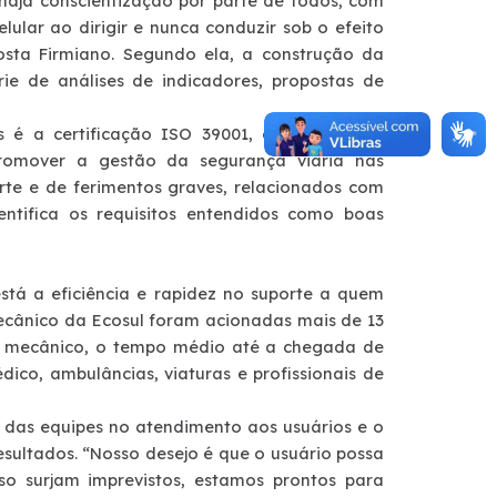
haja conscientização por parte de todos, com
elular ao dirigir e nunca conduzir sob o efeito
osta Firmiano. Segundo ela, a construção da
e de análises de indicadores, propostas de
 é a certificação ISO 39001, com a qual a
promover a gestão da segurança viária nas
orte e de ferimentos graves, relacionados com
entifica os requisitos entendidos como boas
stá a eficiência e rapidez no suporte a quem
mecânico da Ecosul foram acionadas mais de 13
to mecânico, o tempo médio até a chegada de
ico, ambulâncias, viaturas e profissionais de
e das equipes no atendimento aos usuários e o
sultados. “Nosso desejo é que o usuário possa
o surjam imprevistos, estamos prontos para