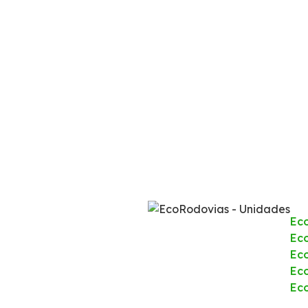
Ec
Eco
Ec
Ec
Ec