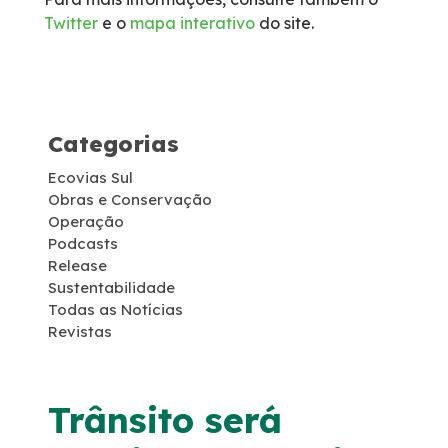
Twitter
e o
mapa interativo
do site.
Socorro Médico
Telefone de Emergência
Categorias
Cargas Especiais
Ecovias Sul
Links Úteis
Obras e Conservação
Operação
Podcasts
SAU's
Release
Sustentabilidade
Todas as Notícias
Carta ao Usuário
Revistas
Pesquisa RDT
Trânsito será
Notícias