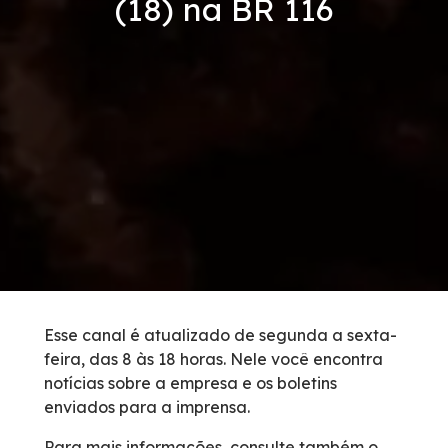
(18) na BR 116
Condições da Via
Revistas
Serviços
Faixa de Domínio
Isenção de Veículos Oficiais
Obras
Esse canal é atualizado de segunda a sexta-
feira, das 8 às 18 horas. Nele você encontra
Inspeção de Tráfego
notícias sobre a empresa e os boletins
enviados para a imprensa.
Guincho
Para mais informações, consulte também o