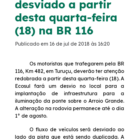
desviado a partir
Noticias
desta quarta-feira
(18) na BR 116
Podcasts
Publicado em 16 de jul de 2018 às 16:20
Sustentabilidade
Os motoristas que trafegarem pela BR
Compromissos Voluntários ESG
116, Km 482, em Turuçu, deverão ter atenção
redobrada a partir desta quarta-feira (18). A
Projetos Socioambientais
Ecosul fará um desvio no local para a
implantação de infraestrutura para a
Política de Gestão Integrada
iluminação da ponte sobre o Arroio Grande.
A alteração na rodovia permanece até o dia
1° de agosto.
Certificações
O fluxo de veículos será desviado ao
Atendimento
lado da pista que está sendo duplicada. A