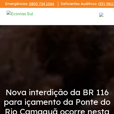
Emergências:
0800 724 1066
Deficientes Auditivos:
(53) 981
Institucional
A Ecovias Sul
Redes Sociais
Contrato de Concessão
Nova interdição da BR 116
Demonstrações Financeiras
para içamento da Ponte do
Código de Conduta
Rio Camaquã ocorre nesta