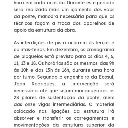
hora em cada ocasião. Durante este período
será realizado mais um içamento dos vãos
Deficiente Auditivo e de Fala
da ponte, manobra necessária para que os
técnicos façam a troca dos aparelhos de
Fale Conosco
apoio da estrutura da obra.
As interdições de pista ocorrem às terças e
Dúvidas
quintas-feiras. Em dezembro, os cronograma
de bloqueios está previsto para os dias 4, 6,
Fornecedores
11, 13 e 18. Os horários são os mesmos: das 9h
às 10h e das 15h às 16h, durante uma hora
por turno. Segundo o engenheiro da Ecosul,
Trabalhe Conosco
Jean Rodrigues, a intervenção será
necessária até que sejam macaqueados os
Ouvidoria
28 pilares de sustentação da ponte, além
das onze vigas intermediárias. O material
WhatsApp
colocado nas ligações da estrutura irá
absorver e transferir os carregamentos e
movimentações da estrutura superior da