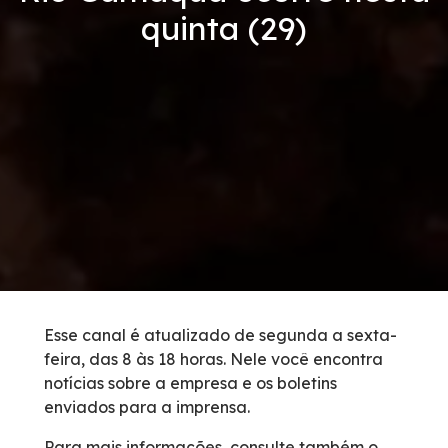
quinta (29)
Condições da Via
Revistas
Serviços
Faixa de Domínio
Isenção de Veículos Oficiais
Obras
Esse canal é atualizado de segunda a sexta-
feira, das 8 às 18 horas. Nele você encontra
Inspeção de Tráfego
notícias sobre a empresa e os boletins
enviados para a imprensa.
Guincho
Para mais informações, consulte também o