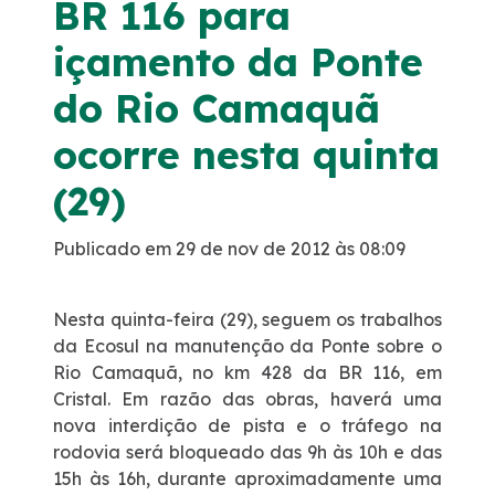
BR 116 para
Noticias
içamento da Ponte
do Rio Camaquã
Podcasts
ocorre nesta quinta
Sustentabilidade
(29)
Compromissos Voluntários ESG
Publicado em 29 de nov de 2012 às 08:09
Projetos Socioambientais
Nesta quinta-feira (29), seguem os trabalhos
da Ecosul na manutenção da Ponte sobre o
Política de Gestão Integrada
Rio Camaquã, no km 428 da BR 116, em
Cristal. Em razão das obras, haverá uma
Certificações
nova interdição de pista e o tráfego na
rodovia será bloqueado das 9h às 10h e das
15h às 16h, durante aproximadamente uma
Atendimento