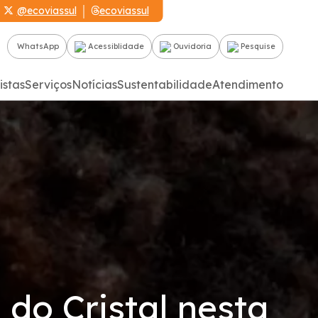
@ecoviassul
ecoviassul
WhatsApp
Acessiblidade
Ouvidoria
Pesquise
istas
Serviços
Notícias
Sustentabilidade
Atendimento
 do Cristal nesta