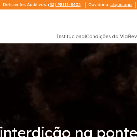
Deficientes Auditivos:
(53) 98111-8403
Ouvidoria:
clique aqui
Institucional
Condições da Via
Rev
interdição na ponte