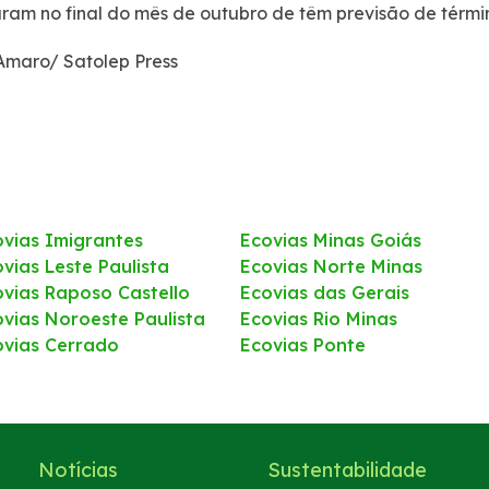
am no final do mês de outubro de têm previsão de términ
Amaro/ Satolep Press
ovias Imigrantes
Ecovias Minas Goiás
vias Leste Paulista
Ecovias Norte Minas
ovias Raposo Castello
Ecovias das Gerais
ovias Noroeste Paulista
Ecovias Rio Minas
ovias Cerrado
Ecovias Ponte
Notícias
Sustentabilidade