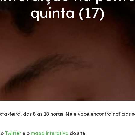
quinta (17)
ta-feira, das 8 às 18 horas. Nele você encontra notícias 
 o
Twitter
e o
mapa interativo
do site.