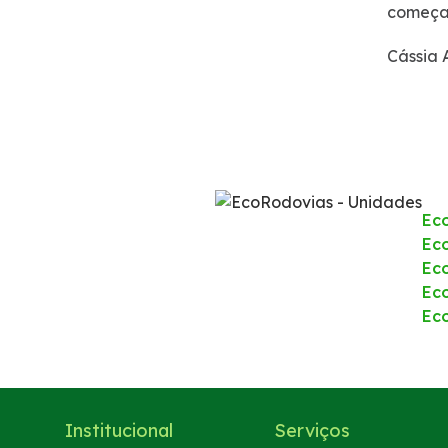
começar
Notícias
Cássia 
Noticias
Podcasts
Sustentabilidade
Ec
Eco
Compromissos Voluntários ESG
Ec
Ec
Projetos Socioambientais
Ec
Política de Gestão Integrada
Certificações
Institucional
Serviços