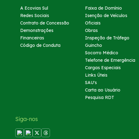
A Ecovias Sul
Faixa de Domínio
Atendimento
Redes Sociais
Isenção de Veículos
Contrato de Concessão
Oficiais
Deficiente Auditivo e de Fala
Demonstrações
Obras
Financeiras
Inspeção de Tráfego
Fale Conosco
Código de Conduta
Guincho
Socorro Médico
Telefone de Emergência
Dúvidas
Cargas Especiais
Links Úteis
Fornecedores
SAU's
Carta ao Usuário
Pesquisa RDT
Trabalhe Conosco
Ouvidoria
Siga-nos
WhatsApp