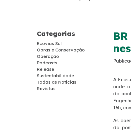
Guincho
Socorro Médico
Categorias
BR 
Telefone de Emergência
Ecovias Sul
nes
Obras e Conservação
Cargas Especiais
Operação
Publica
Podcasts
Release
Links Úteis
Sustentabilidade
A Ecosu
Todas as Notícias
onde a
SAU's
Revistas
da pont
Engenha
Carta ao Usuário
16h, co
As oper
Pesquisa RDT
da pont