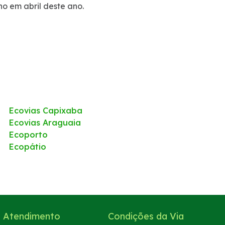
o em abril deste ano.
Ecovias Capixaba
Ecovias Araguaia
Ecoporto
Ecopátio
Atendimento
Condições da Via