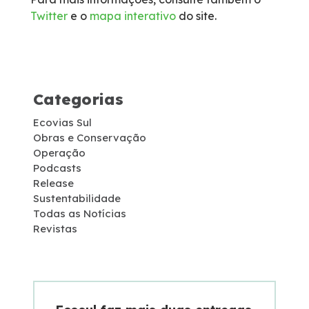
Twitter
e o
mapa interativo
do site.
Socorro Médico
Telefone de Emergência
Categorias
Cargas Especiais
Ecovias Sul
Links Úteis
Obras e Conservação
Operação
Podcasts
SAU's
Release
Sustentabilidade
Todas as Notícias
Carta ao Usuário
Revistas
Pesquisa RDT
Notícias