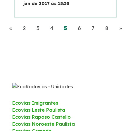
jun de 2017 às 15:35
Anterior
(current)
Pró
«
2
3
4
5
6
7
8
»
Ecovias Imigrantes
Ecovias Leste Paulista
Ecovias Raposo Castello
Ecovias Noroeste Paulista
Ecovias Cerrado