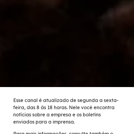
Condições da Via
Revistas
Serviços
Faixa de Domínio
Isenção de Veículos Oficiais
Obras
Esse canal é atualizado de segunda a sexta-
feira, das 8 às 18 horas. Nele você encontra
Inspeção de Tráfego
notícias sobre a empresa e os boletins
enviados para a imprensa.
Guincho
Para mais informações, consulte também o