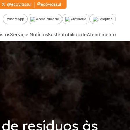
@ecoviassul
ecoviassul
WhatsApp
Acessiblidade
Ouvidoria
Pesquise
istas
Serviços
Notícias
Sustentabilidade
Atendimento
 de resíduos às