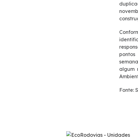
duplica
Notícias
novemb
constru
Noticias
Conform
identi
Podcasts
respon
pontos
Sustentabilidade
semana”
algum 
Ambient
Compromissos Voluntários ESG
Fonte: 
Projetos Socioambientais
Política de Gestão Integrada
Certificações