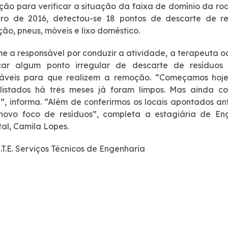
ção para verificar a situação da faixa de domínio da ro
ro de 2016, detectou-se 18 pontos de descarte de res
ção, pneus, móveis e lixo doméstico.
e a responsável por conduzir a atividade, a terapeuta o
ficar algum ponto irregular de descarte de resíduos 
sáveis para que realizem a remoção. “Começamos hoje
 listados há três meses já foram limpos. Mas ainda 
, informa. “Além de conferirmos os locais apontados an
novo foco de resíduos”, completa a estagiária de En
al, Camila Lopes.
S.T.E. Serviços Técnicos de Engenharia