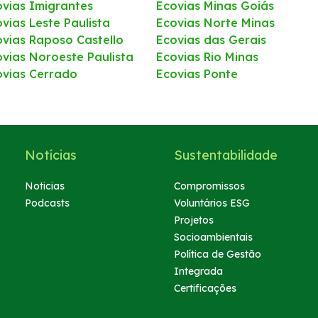
ovias Imigrantes
Ecovias Minas Goiás
vias Leste Paulista
Ecovias Norte Minas
ovias Raposo Castello
Ecovias das Gerais
ovias Noroeste Paulista
Ecovias Rio Minas
ovias Cerrado
Ecovias Ponte
Notícias
Sustentabilidade
Noticias
Compromissos
Podcasts
Voluntários ESG
Projetos
Socioambientais
Política de Gestão
Integrada
Certificações