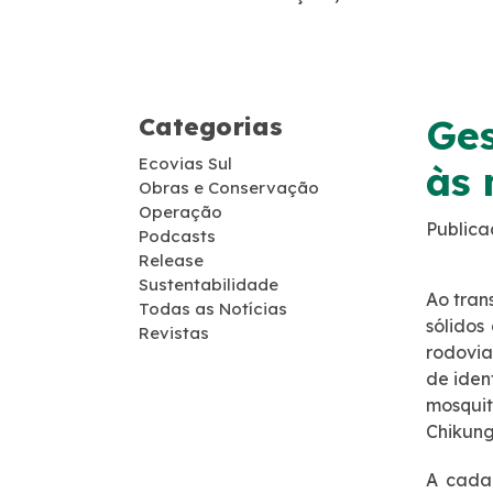
Guincho
Socorro Médico
Categorias
Ges
Telefone de Emergência
Ecovias Sul
às 
Obras e Conservação
Cargas Especiais
Operação
Publica
Podcasts
Release
Links Úteis
Sustentabilidade
Ao tran
Todas as Notícias
sólidos
SAU's
Revistas
rodovia
de iden
Carta ao Usuário
mosqui
Chikun
Pesquisa RDT
A cada 