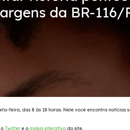
argens da BR-116/
ta-feira, das 8 às 18 horas. Nele você encontra notícias 
 o
Twitter
e o
mapa interativo
do site.