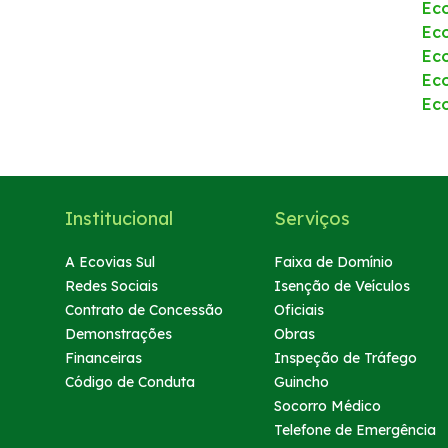
Ec
Atendimento
Eco
Ec
Ec
Deficiente Auditivo e de Fala
Ec
Fale Conosco
Dúvidas
Institucional
Serviços
Fornecedores
A Ecovias Sul
Faixa de Domínio
Redes Sociais
Isenção de Veículos
Contrato de Concessão
Oficiais
Trabalhe Conosco
Demonstrações
Obras
Financeiras
Inspeção de Tráfego
Ouvidoria
Código de Conduta
Guincho
Socorro Médico
WhatsApp
Telefone de Emergência