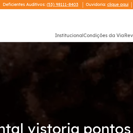
Deficientes Auditivos:
(53) 98111-8403
Ouvidoria:
clique aqui
Institucional
Condições da Via
Rev
al vistoria pontos