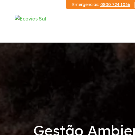
Emergências:
0800 724 1066
Institucional
A Ecovias Sul
Redes Sociais
Contrato de Concessão
Demonstrações Financeiras
Gestão Ambient