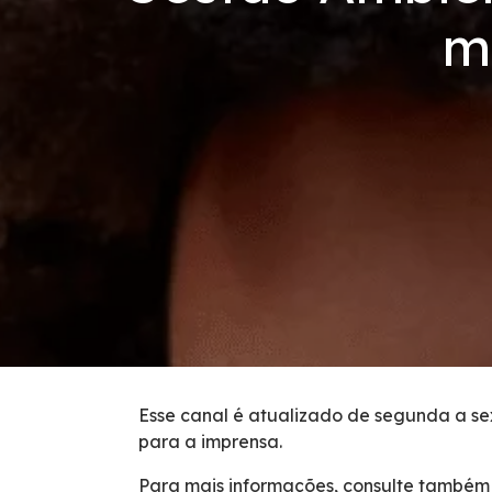
Código de Conduta
m
Condições da Via
Revistas
Serviços
Faixa de Domínio
Isenção de Veículos Oficiais
Obras
Esse canal é atualizado de segunda a sex
para a imprensa.
Inspeção de Tráfego
Para mais informações, consulte também