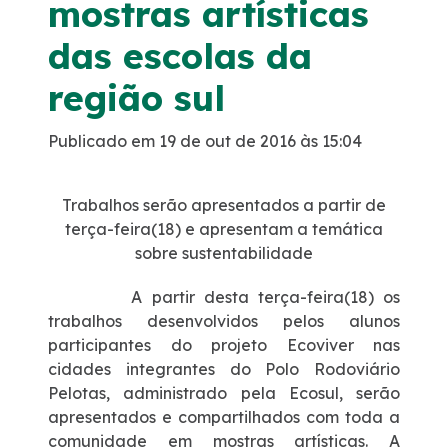
mostras artísticas
Noticias
das escolas da
região sul
Podcasts
Publicado em 19 de out de 2016 às 15:04
Sustentabilidade
Trabalhos serão apresentados a partir de
Compromissos Voluntários ESG
terça-feira(18) e apresentam a temática
sobre sustentabilidade
Projetos Socioambientais
A partir desta terça-feira(18) os
trabalhos desenvolvidos pelos alunos
Política de Gestão Integrada
participantes do projeto Ecoviver nas
cidades integrantes do Polo Rodoviário
Certificações
Pelotas, administrado pela Ecosul, serão
apresentados e compartilhados com toda a
Atendimento
comunidade em mostras artísticas. A