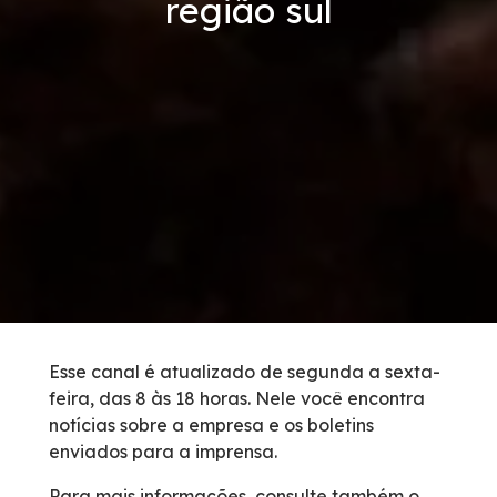
região sul
Condições da Via
Revistas
Serviços
Faixa de Domínio
Isenção de Veículos Oficiais
Obras
Esse canal é atualizado de segunda a sexta-
feira, das 8 às 18 horas. Nele você encontra
Inspeção de Tráfego
notícias sobre a empresa e os boletins
enviados para a imprensa.
Guincho
Para mais informações, consulte também o