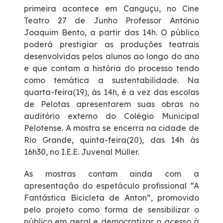
primeira acontece em Canguçu, no Cine
Teatro 27 de Junho Professor Antônio
Deficiente Auditivo e de Fala
Joaquim Bento, a partir das 14h. O público
poderá prestigiar as produções teatrais
Fale Conosco
desenvolvidas pelos alunos ao longo do ano
e que contam a história do processo tendo
Dúvidas
como temática a sustentabilidade. Na
quarta-feira(19), às 14h, é a vez das escolas
de Pelotas apresentarem suas obras no
Fornecedores
auditório externo do Colégio Municipal
Pelotense. A mostra se encerra na cidade de
Trabalhe Conosco
Rio Grande, quinta-feira(20), das 14h às
16h30, no I.E.E. Juvenal Müller.
Ouvidoria
As mostras contam ainda com a
apresentação do espetáculo profissional “A
WhatsApp
Fantástica Bicicleta de Anton”, promovido
pelo projeto como forma de sensibilizar o
público em geral e democratizar o acesso à