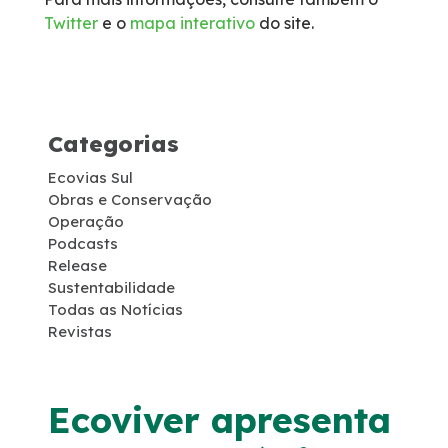
Twitter
e o
mapa interativo
do site.
Socorro Médico
Telefone de Emergência
Categorias
Cargas Especiais
Ecovias Sul
Links Úteis
Obras e Conservação
Operação
Podcasts
SAU's
Release
Sustentabilidade
Todas as Notícias
Carta ao Usuário
Revistas
Pesquisa RDT
Ecoviver apresenta
Notícias