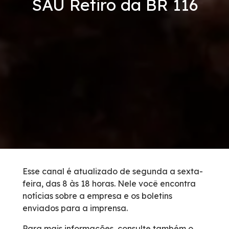
SAU Retiro da BR 116
Condições da Via
Revistas
Serviços
Faixa de Domínio
Isenção de Veículos Oficiais
Obras
Esse canal é atualizado de segunda a sexta-
feira, das 8 às 18 horas. Nele você encontra
Inspeção de Tráfego
notícias sobre a empresa e os boletins
enviados para a imprensa.
Guincho
Para mais informações, consulte também o