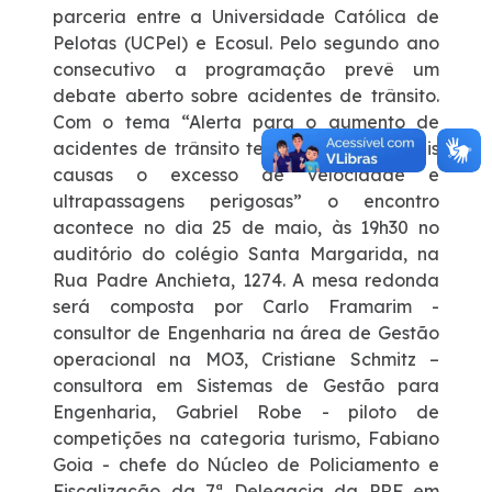
parceria entre a Universidade Católica de
Pelotas (UCPel) e Ecosul. Pelo segundo ano
consecutivo a programação prevê um
debate aberto sobre acidentes de trânsito.
Com o tema “Alerta para o aumento de
acidentes de trânsito tendo como principais
causas o excesso de velocidade e
ultrapassagens perigosas” o encontro
acontece no dia 25 de maio, às 19h30 no
auditório do colégio Santa Margarida, na
Rua Padre Anchieta, 1274. A mesa redonda
será composta por Carlo Framarim -
consultor de Engenharia na área de Gestão
operacional na MO3, Cristiane Schmitz –
consultora em Sistemas de Gestão para
Engenharia, Gabriel Robe - piloto de
competições na categoria turismo, Fabiano
Goia - chefe do Núcleo de Policiamento e
Fiscalização da 7ª Delegacia da PRF em