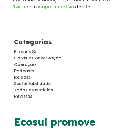
Twitter
e o
mapa interativo
do site.
Socorro Médico
Telefone de Emergência
Categorias
Cargas Especiais
Ecovias Sul
Links Úteis
Obras e Conservação
Operação
Podcasts
SAU's
Release
Sustentabilidade
Todas as Notícias
Carta ao Usuário
Revistas
Pesquisa RDT
Ecosul promove
Notícias