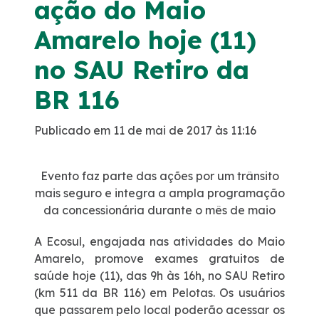
ação do Maio
Noticias
Amarelo hoje (11)
no SAU Retiro da
Podcasts
BR 116
Sustentabilidade
Publicado em 11 de mai de 2017 às 11:16
Compromissos Voluntários ESG
Evento faz parte das ações por um trânsito
Projetos Socioambientais
mais seguro e integra a ampla programação
da concessionária durante o mês de maio
Política de Gestão Integrada
A Ecosul, engajada nas atividades do Maio
Amarelo, promove exames gratuitos de
Certificações
saúde hoje (11), das 9h às 16h, no SAU Retiro
(km 511 da BR 116) em Pelotas. Os usuários
que passarem pelo local poderão acessar os
Atendimento