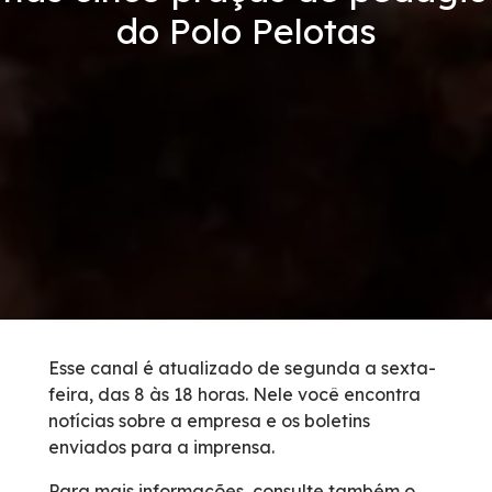
do Polo Pelotas
Condições da Via
Revistas
Serviços
Faixa de Domínio
Isenção de Veículos Oficiais
Obras
Esse canal é atualizado de segunda a sexta-
feira, das 8 às 18 horas. Nele você encontra
Inspeção de Tráfego
notícias sobre a empresa e os boletins
enviados para a imprensa.
Guincho
Para mais informações, consulte também o