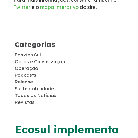
Twitter
e o
mapa interativo
do site.
Socorro Médico
Telefone de Emergência
Categorias
Cargas Especiais
Ecovias Sul
Links Úteis
Obras e Conservação
Operação
Podcasts
SAU's
Release
Sustentabilidade
Todas as Notícias
Carta ao Usuário
Revistas
Pesquisa RDT
Ecosul implementa
Notícias