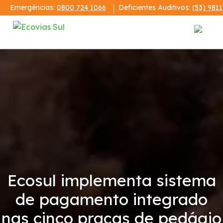
Emergências:
0800 724 1066
Deficientes Auditivos:
(53) 981
Institucional
A Ecovias Sul
Redes Sociais
Contrato de Concessão
Ecosul implementa sistema
Demonstrações Financeiras
de pagamento integrado
Código de Conduta
nas cinco praças de pedágio