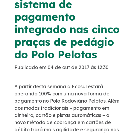
sistema de
Noticias
pagamento
integrado nas cinco
Podcasts
praças de pedágio
Sustentabilidade
do Polo Pelotas
Compromissos Voluntários ESG
Publicado em 04 de out de 2017 às 12:30
Projetos Socioambientais
A partir desta semana a Ecosul estará
operando 100% com uma nova forma de
Política de Gestão Integrada
pagamento no Polo Rodoviário Pelotas. Além
dos modos tradicionais – pagamento em
Certificações
dinheiro, cartão e pistas automáticas – o
novo método de cobrança em cartões de
débito trará mais agilidade e segurança nas
Atendimento