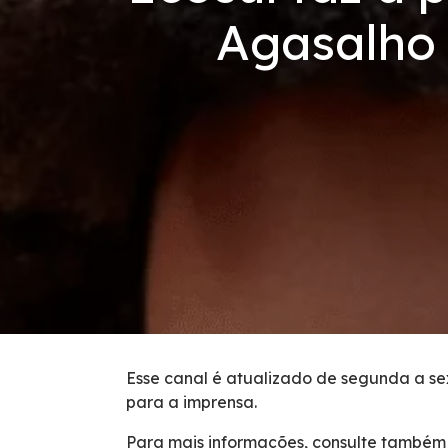
Código de Conduta
Agasalho
Condições da Via
Revistas
Serviços
Faixa de Domínio
Isenção de Veículos Oficiais
Obras
Esse canal é atualizado de segunda a sex
para a imprensa.
Inspeção de Tráfego
Para mais informações, consulte também