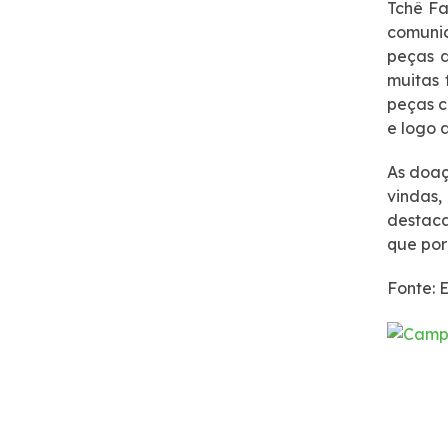
Tchê Fa
Notícias
comunic
peças d
Noticias
muitas 
peças c
e logo 
Podcasts
As doaç
Sustentabilidade
vindas,
destaca
que por
Compromissos Voluntários ESG
Fonte: 
Projetos Socioambientais
Política de Gestão Integrada
Certificações