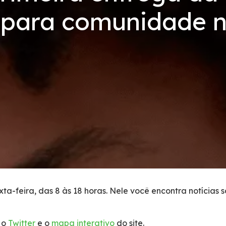
 para comunidade n
ta-feira, das 8 às 18 horas. Nele você encontra notícias 
 o
Twitter
e o
mapa interativo
do site.