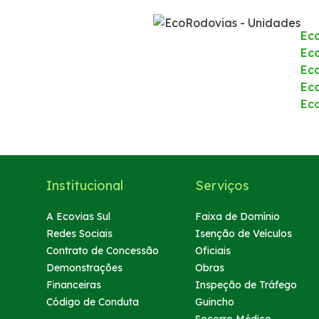
Atendimento
Ec
Eco
Deficiente Auditivo e de Fala
Ec
Ec
Fale Conosco
Ec
Dúvidas
Institucional
Serviços
Fornecedores
A Ecovias Sul
Faixa de Domínio
Trabalhe Conosco
Redes Sociais
Isenção de Veículos
Contrato de Concessão
Oficiais
Ouvidoria
Demonstrações
Obras
Financeiras
Inspeção de Tráfego
Código de Conduta
Guincho
WhatsApp
Socorro Médico