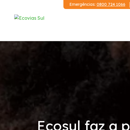
Emergências:
0800 724 1066
Institucional
A Ecovias Sul
Redes Sociais
Contrato de Concessão
Demonstrações Financeiras
Ecosul faz a