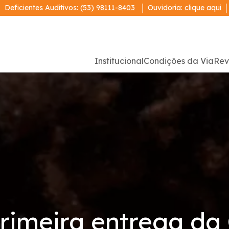
Deficientes Auditivos:
(53) 98111-8403
Ouvidoria:
clique aqui
Institucional
Condições da Via
Rev
 primeira entrega d