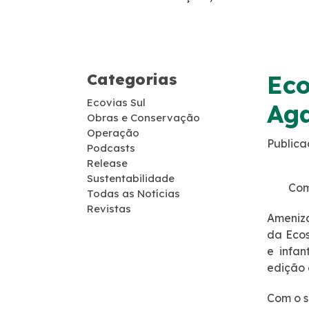
Guincho
Socorro Médico
Categorias
Eco
Telefone de Emergência
Ecovias Sul
Aga
Obras e Conservação
Cargas Especiais
Operação
Publica
Podcasts
Release
Links Úteis
Sustentabilidade
Com
Todas as Notícias
SAU's
Revistas
Ameniza
da Ecos
Carta ao Usuário
e infan
edição 
Pesquisa RDT
Com o s