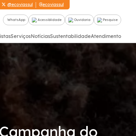
@ecoviassul
ecoviassul
WhatsApp
Acessiblidade
Ouvidoria
Pesquise
istas
Serviços
Notícias
Sustentabilidade
Atendimento
a Campanha do