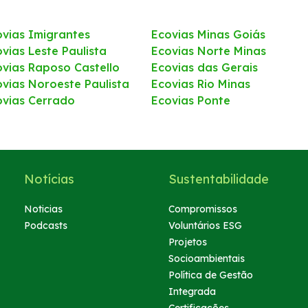
ovias Imigrantes
Ecovias Minas Goiás
vias Leste Paulista
Ecovias Norte Minas
ovias Raposo Castello
Ecovias das Gerais
ovias Noroeste Paulista
Ecovias Rio Minas
ovias Cerrado
Ecovias Ponte
Notícias
Sustentabilidade
Noticias
Compromissos
Podcasts
Voluntários ESG
Projetos
Socioambientais
Política de Gestão
Integrada
Certificações