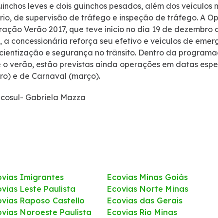
uinchos leves e dois guinchos pesados, além dos veículos
rio, de supervisão de tráfego e inspeção de tráfego. A
ação Verão 2017, que teve início no dia 19 de dezembro d
, a concessionária reforça seu efetivo e veículos de eme
cientização e segurança no trânsito. Dentro da programa
 o verão, estão previstas ainda operações em datas esp
iro) e de Carnaval (março).
Ecosul- Gabriela Mazza
ovias Imigrantes
Ecovias Minas Goiás
vias Leste Paulista
Ecovias Norte Minas
ovias Raposo Castello
Ecovias das Gerais
ovias Noroeste Paulista
Ecovias Rio Minas