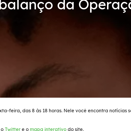
 balanço da Opera
ta-feira, das 8 às 18 horas. Nele você encontra notícias 
 o
Twitter
e o
mapa interativo
do site.