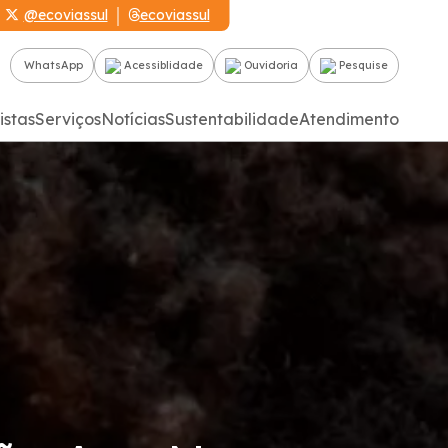
@ecoviassul
ecoviassul
WhatsApp
Acessiblidade
Ouvidoria
Pesquise
istas
Serviços
Notícias
Sustentabilidade
Atendimento