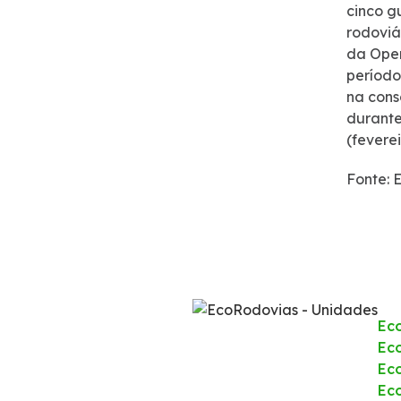
cinco g
Notícias
rodoviá
da Oper
Noticias
período
na cons
durante
Podcasts
(fevere
Sustentabilidade
Fonte: 
Compromissos Voluntários ESG
Projetos Socioambientais
Ec
Política de Gestão Integrada
Eco
Ec
Certificações
Ec