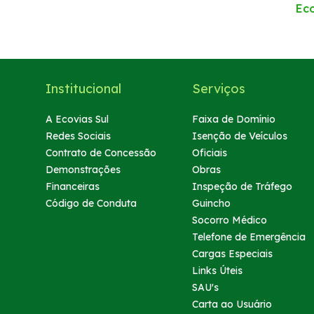
Ec
Atendimento
Deficiente Auditivo e de Fala
Institucional
Serviços
Fale Conosco
A Ecovias Sul
Faixa de Domínio
Redes Sociais
Isenção de Veículos
Dúvidas
Contrato de Concessão
Oficiais
Demonstrações
Obras
Fornecedores
Financeiras
Inspeção de Tráfego
Código de Conduta
Guincho
Socorro Médico
Trabalhe Conosco
Telefone de Emergência
Cargas Especiais
Ouvidoria
Links Úteis
SAU's
WhatsApp
Carta ao Usuário