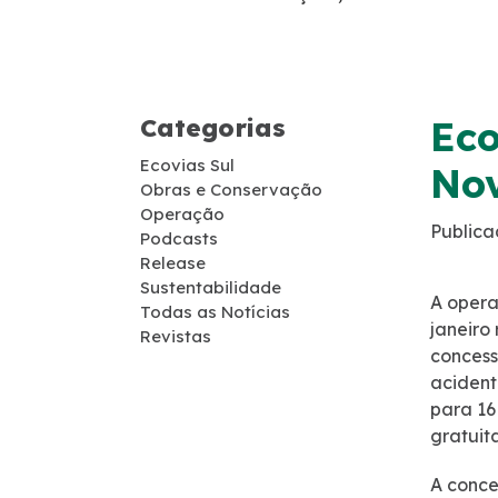
Guincho
Socorro Médico
Categorias
Eco
Telefone de Emergência
Ecovias Sul
No
Obras e Conservação
Cargas Especiais
Operação
Publica
Podcasts
Release
Links Úteis
Sustentabilidade
A opera
Todas as Notícias
janeiro
SAU's
Revistas
concess
acident
Carta ao Usuário
para 16
gratuit
Pesquisa RDT
A conce