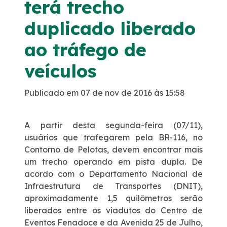
terá trecho
Noticias
duplicado liberado
ao tráfego de
Podcasts
veículos
Sustentabilidade
Publicado em 07 de nov de 2016 às 15:58
Compromissos Voluntários ESG
A partir desta segunda-feira (07/11),
Projetos Socioambientais
usuários que trafegarem pela BR-116, no
Contorno de Pelotas, devem encontrar mais
um trecho operando em pista dupla. De
Política de Gestão Integrada
acordo com o Departamento Nacional de
Infraestrutura de Transportes (DNIT),
Certificações
aproximadamente 1,5 quilômetros serão
liberados entre os viadutos do Centro de
Atendimento
Eventos Fenadoce e da Avenida 25 de Julho,