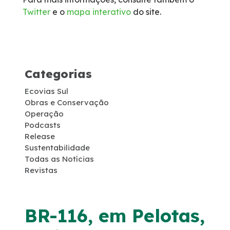
Twitter
e o
mapa interativo
do site.
Socorro Médico
Telefone de Emergência
Categorias
Cargas Especiais
Ecovias Sul
Links Úteis
Obras e Conservação
Operação
Podcasts
SAU's
Release
Sustentabilidade
Todas as Notícias
Carta ao Usuário
Revistas
Pesquisa RDT
BR-116, em Pelotas,
Notícias