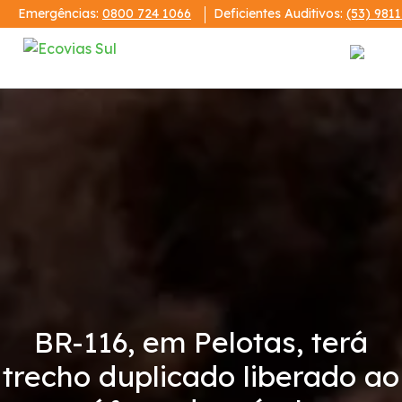
Emergências:
0800 724 1066
Deficientes Auditivos:
(53) 981
Institucional
A Ecovias Sul
Redes Sociais
Contrato de Concessão
Demonstrações Financeiras
BR-116, em Pelotas, terá
trecho duplicado liberado ao
Código de Conduta