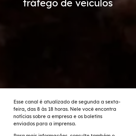
tráfego de veículos
Condições da Via
Revistas
Serviços
Faixa de Domínio
Isenção de Veículos Oficiais
Obras
Esse canal é atualizado de segunda a sexta-
feira, das 8 às 18 horas. Nele você encontra
Inspeção de Tráfego
notícias sobre a empresa e os boletins
enviados para a imprensa.
Guincho
Para mais informações, consulte também o