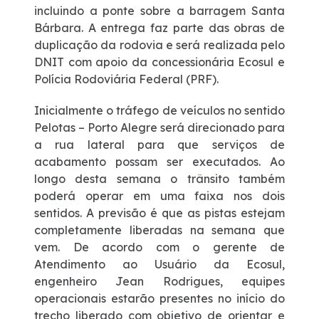
incluindo a ponte sobre a barragem Santa
Bárbara. A entrega faz parte das obras de
Deficiente Auditivo e de Fala
duplicação da rodovia e será realizada pelo
DNIT com apoio da concessionária Ecosul e
Fale Conosco
Polícia Rodoviária Federal (PRF).
Inicialmente o tráfego de veículos no sentido
Dúvidas
Pelotas – Porto Alegre será direcionado para
a rua lateral para que serviços de
Fornecedores
acabamento possam ser executados. Ao
longo desta semana o trânsito também
Trabalhe Conosco
poderá operar em uma faixa nos dois
sentidos. A previsão é que as pistas estejam
completamente liberadas na semana que
Ouvidoria
vem. De acordo com o gerente de
Atendimento ao Usuário da Ecosul,
WhatsApp
engenheiro Jean Rodrigues, equipes
operacionais estarão presentes no início do
trecho liberado com objetivo de orientar e