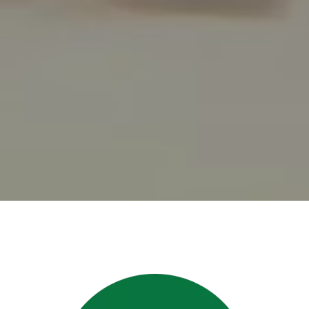
Condições da Via
Revistas
Serviços
Faixa de Domínio
Isenção de Veículos Oficiais
Obras
Inspeção de Tráfego
Guincho