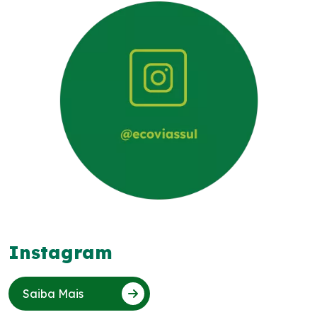
Noticias
Podcasts
Sustentabilidade
Compromissos Voluntários ESG
Projetos Socioambientais
Política de Gestão Integrada
Instagram
Certificações
Saiba Mais
Atendimento