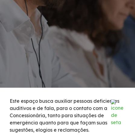
Condições da Via
Revistas
Serviços
Faixa de Domínio
Isenção de Veículos Oficiais
Obras
Este espaço busca auxiliar pessoas deficientes
auditivos e de fala, para o contato com a
Inspeção de Tráfego
Concessionária, tanto para situações de
emergência quanto para que façam suas
Guincho
sugestões, elogios e reclamações.